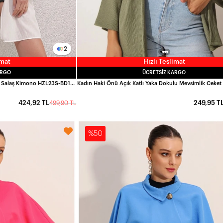
2
imat
Hızlı Teslimat
ARGO
ÜCRETSIZ KARGO
Kadın Beyaz Kolu Fırfır Detaylı Lastikli Salaş Kimono HZL23S-BD158821
424,92 TL
249,95 T
499,90 TL
%50