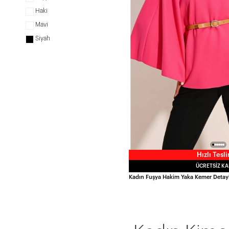
Haki
Mavi
Siyah
Hızlı Tesl
ÜCRETSIZ K