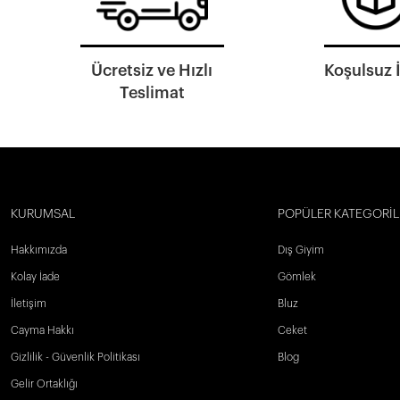
Ücretsiz ve Hızlı
Koşulsuz 
Teslimat
KURUMSAL
POPÜLER KATEGORİL
Hakkımızda
Dış Giyim
Kolay İade
Gömlek
İletişim
Bluz
Cayma Hakkı
Ceket
Gizlilik - Güvenlik Politikası
Blog
Gelir Ortaklığı