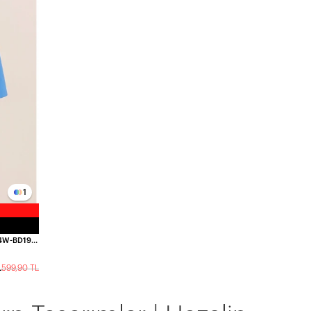
1
Kadın Mavi Hakim Yaka Kemer Detaylı Kaşe Panço HZL24W-BD191341
L
599,90 TL