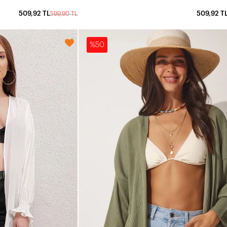
509,92 TL
509,92 T
599,90 TL
%50