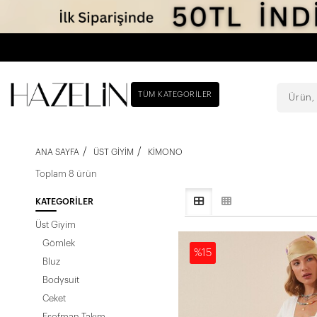
TÜM KATEGORILER
ANA SAYFA
ÜST GIYIM
KIMONO
Toplam 8 ürün
KATEGORILER
Üst Giyim
Gömlek
%15
Bluz
Bodysuit
Ceket
Eşofman Takım