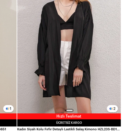
1
2
Hızlı Teslimat
ÜCRETSIZ KARGO
8651
Kadın Siyah Kolu Fırfır Detaylı Lastikli Salaş Kimono HZL23S-BD158821