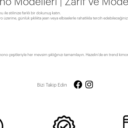
o Modelleri | Zarif ve Moder
ile stilinize farklı bir dokunuş katın.
o üzerine, günlük şıklıkta jean veya elbiselerle rahatlıkla tercih edebileceğin
imono çeşitleriyle her mevsim şıklığınızı tamamlayın. Hazelin’de en trend k
Bizi Takip Edin