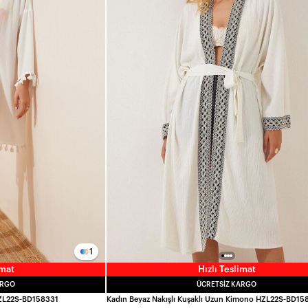
1
imat
Hızlı Teslimat
ARGO
ÜCRETSIZ KARGO
HZL22S-BD158331
Kadın Beyaz Nakışlı Kuşaklı Uzun Kimono HZL22S-BD15