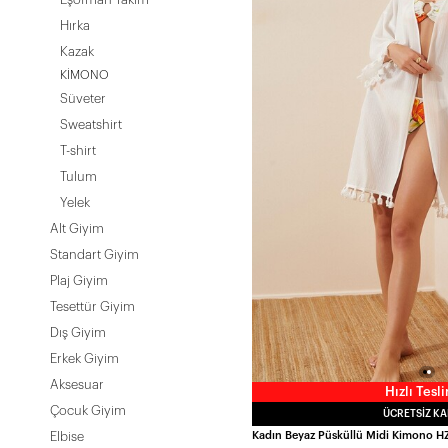
Hırka
Kazak
KIMONO
Süveter
Sweatshirt
T-shirt
Tulum
Yelek
Alt Giyim
Standart Giyim
Plaj Giyim
Tesettür Giyim
Dış Giyim
Erkek Giyim
Aksesuar
Hızlı Tesl
Çocuk Giyim
ÜCRETSIZ K
Elbise
Kadın Beyaz Püsküllü Midi Kimono 