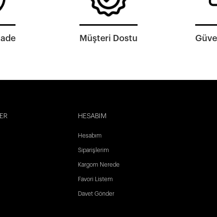
İade
Müşteri Dostu
Güven
ER
HESABIM
Hesabım
Siparişlerim
Kargom Nerede
Favori Listem
Davet Gönder