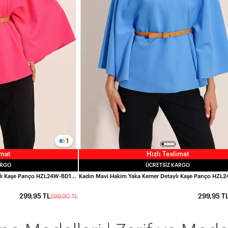
1
imat
Hızlı Teslimat
ARGO
ÜCRETSIZ KARGO
Kadın Fuşya Hakim Yaka Kemer Detaylı Kaşe Panço HZL24W-BD191341
299,95 TL
299,95 T
599,90 TL