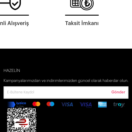
li Alışveriş
Taksit İmkanı
HAZELİN
Kampanyalarımızdan ve indirimlerimizden güncel olarak haberdar olun.
Gönder