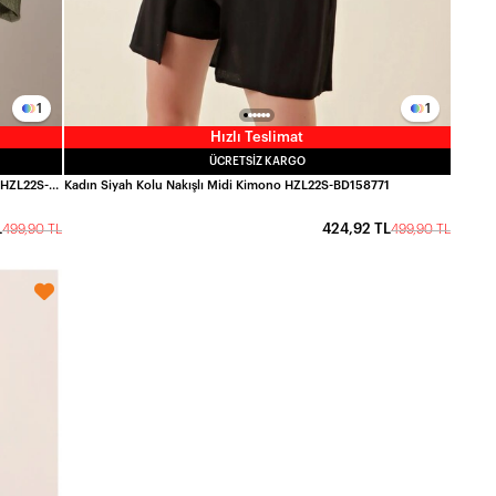
1
1
Hızlı Teslimat
ÜCRETSIZ KARGO
Kadın Haki Önü Açık Katlı Yaka Dokulu Mevsimlik Ceket HZL22S-BD158621
Kadın Siyah Kolu Nakışlı Midi Kimono HZL22S-BD158771
L
424,92 TL
499,90 TL
499,90 TL