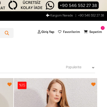
Kargom Nerede
+90 546 552 27 38
0
Giriş Yap
Favorilerim
Sepetim
%15