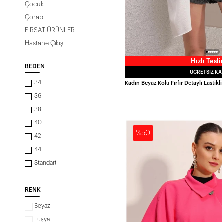
Çocuk
Çorap
FIRSAT ÜRÜNLER
Hastane Çıkışı
Hızlı Tesl
BEDEN
ÜCRETSIZ K
34
36
38
40
%50
42
44
Standart
RENK
Beyaz
Fuşya