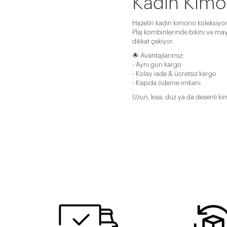
Kadın Kimon
Hazelin kadın kimono koleksiyonu 
Plaj kombinlerinde bikini ve may
dikkat çekiyor.
🌟 Avantajlarımız:
- Aynı gün kargo
- Kolay iade & ücretsiz kargo
- Kapıda ödeme imkanı
Uzun, kısa, düz ya da desenli k