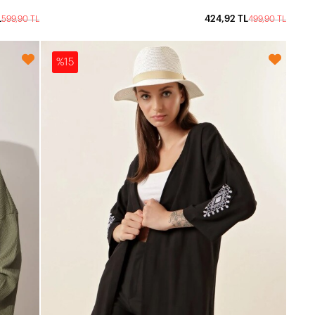
L
424,92 TL
599,90 TL
499,90 TL
%15