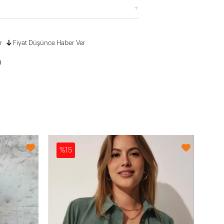
r
Fiyat Düşünce Haber Ver
%15
%