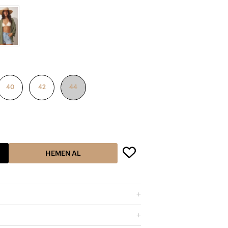
40
42
44
HEMEN AL