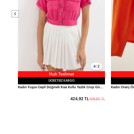
2
Hızlı Teslimat
ÜCRETSIZ KARGO
Kadın Fuşya Cepli Düğmeli Kısa Kollu Yazlık Crop Gömlek Ceket HZL22S-BD106631
424,92 TL
499,90 TL