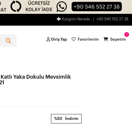
Kargom Nerede
+90 546 552 27 38
0
Giriş Yap
Favorilerim
Sepetim
Katlı Yaka Dokulu Mevsimlik
21
%50
İndirim