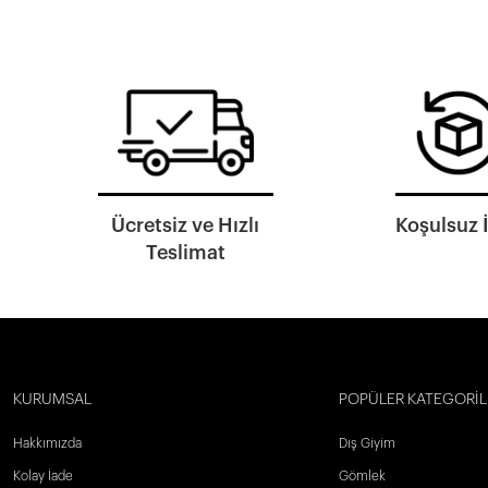
Ücretsiz ve Hızlı
Koşulsuz 
Teslimat
KURUMSAL
POPÜLER KATEGORİL
Hakkımızda
Dış Giyim
Kolay İade
Gömlek