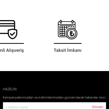
li Alışveriş
Taksit İmkanı
HAZELİN
Kampanyalarımızdan ve indirimlerimizden güncel olarak haberdar olun.
Gönder