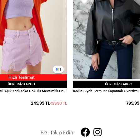
1
Hızlı Teslimat
ÜCRETSIZ KARGO
ÜCRETSIZ KARGO
Kadın Oranj Önü Açık Katlı Yaka Dokulu Mevsimlik Ceket HZL22S-BD158621
249,95 TL
799,95
499,90 TL
Bizi Takip Edin