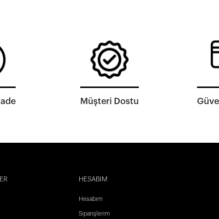
İade
Müşteri Dostu
Güven
ER
HESABIM
Hesabım
Siparişlerim