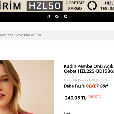
Kadın Pembe Önü Açık 
Ceket HZL22S-BD1586
Stok Kodu
HZL22S-BD158621Pembe
Daha Fazla
CEKET
Gör!
499,90 TL
249,95 TL
Renk