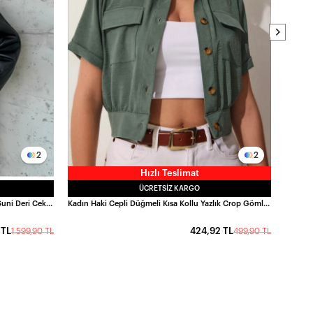
2
2
Hızlı Teslimat
ÜCRETSIZ KARGO
Kadın Siyah Fermuar Kapamalı Oversize Suni Deri Ceket HZL25W-BD110561
Kadın Haki Cepli Düğmeli Kısa Kollu Yazlık Crop Gömlek Ceket HZL22S-BD106631
 TL
424,92 TL
1.599,90 TL
499,90 TL