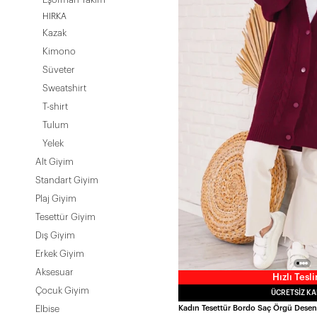
HIRKA
Kazak
Kimono
Süveter
Sweatshirt
T-shirt
Tulum
Yelek
Alt Giyim
Standart Giyim
Plaj Giyim
Tesettür Giyim
Dış Giyim
Erkek Giyim
Aksesuar
Hızlı Tesl
Çocuk Giyim
ÜCRETSIZ K
Elbise