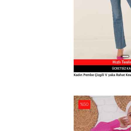
Hızlı Tesl
ÜCRETSIZ K
%50