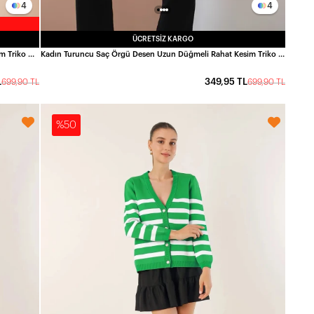
4
4
ÜCRETSIZ KARGO
Kadın Bisküvi Saç Örgü Desen Uzun Düğmeli Rahat Kesim Triko Hırka HZL23W-BD1100691
Kadın Turuncu Saç Örgü Desen Uzun Düğmeli Rahat Kesim Triko Hırka HZL23W-BD1100691
L
349,95 TL
699,90 TL
699,90 TL
%50