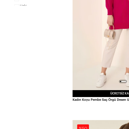
Haki
Kahverengi
Koyu Pembe
Lacivert
Lila
Pembe
Siyah
Taba
Turuncu
Yeşil
ÜCRETSIZ K
%50