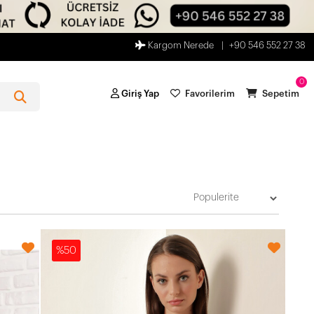
Kargom Nerede
+90 546 552 27 38
0
Giriş Yap
Favorilerim
Sepetim
%50