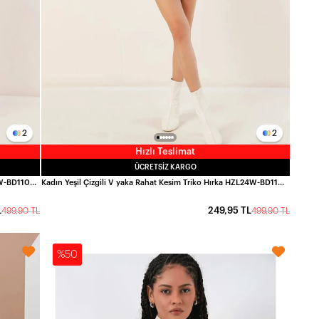
2
2
Hızlı Teslimat
ÜCRETSIZ KARGO
Kadın Lila Çizgili V yaka Rahat Kesim Triko Hırka HZL24W-BD1102151
Kadın Yeşil Çizgili V yaka Rahat Kesim Triko Hırka HZL24W-BD1102151
L
249,95 TL
499,90 TL
499,90 TL
%50