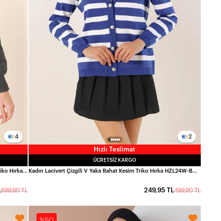
4
2
Hızlı Teslimat
ÜCRETSIZ KARGO
Kadın Gri Saç Örgü Desen Uzun Düğmeli Rahat Kesim Triko Hırka HZL23W-BD1100691
Kadın Lacivert Çizgili V Yaka Rahat Kesim Triko Hırka HZL24W-BD1102151
L
249,95 TL
699,90 TL
499,90 TL
%50