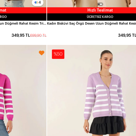
4
imat
Hızlı Teslimat
ARGO
ÜCRETSIZ KARGO
Kadın Kahverengi Saç Örgü Desen Uzun Düğmeli Rahat Kesim Triko Hırka HZL23W-BD1100691
349,95 TL
349,95 T
699,90 TL
%50