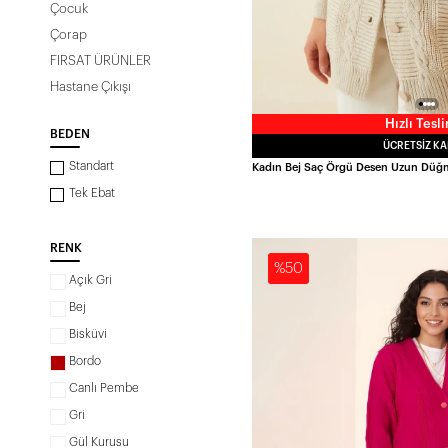
Çocuk
Çorap
FIRSAT ÜRÜNLER
Hastane Çıkışı
Hızlı Tesl
BEDEN
ÜCRETSIZ K
Standart
Tek Ebat
RENK
%50
Açık Gri
Bej
Bisküvi
Bordo
Canlı Pembe
Gri
Gül Kurusu