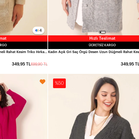
4
imat
Hızlı Teslimat
ARGO
ÜCRETSIZ KARGO
Kadın Bej Saç Örgü Desen Uzun Düğmeli Rahat Kesim Triko Hırka HZL23W-BD1100691
349,95 TL
349,95 T
699,90 TL
%50