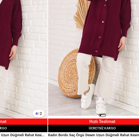
2
imat
Hızlı Teslimat
ARGO
ÜCRETSIZ KARGO
Kadın Tesettür Bordo Saç Örgü Desen Uzun Düğmeli Rahat Kesim Triko Hırka HZL24W-BD1100691