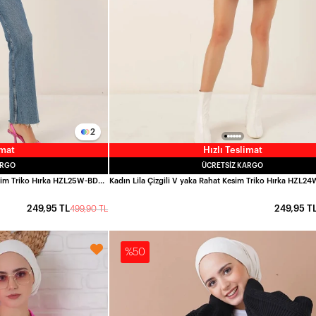
2
imat
Hızlı Teslimat
ARGO
ÜCRETSIZ KARGO
Kadın Pembe Çizgili V yaka Rahat Kesim Triko Hırka HZL25W-BD1102151
249,95 TL
249,95 T
499,90 TL
%50