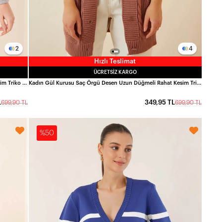
2
4
Hızlı Teslimat
ÜCRETSIZ KARGO
Kadın Açık Gri Saç Örgü Desen Uzun Düğmeli Rahat Kesim Triko Hırka HZL23W-BD1100691
Kadın Gül Kurusu Saç Örgü Desen Uzun Düğmeli Rahat Kesim Triko Hırka HZL23W-BD1100691
L
349,95 TL
699,90 TL
699,90 TL
%50