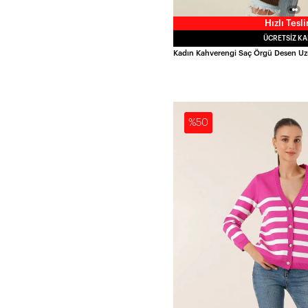
Hızlı Tesl
ÜCRETSIZ K
%50