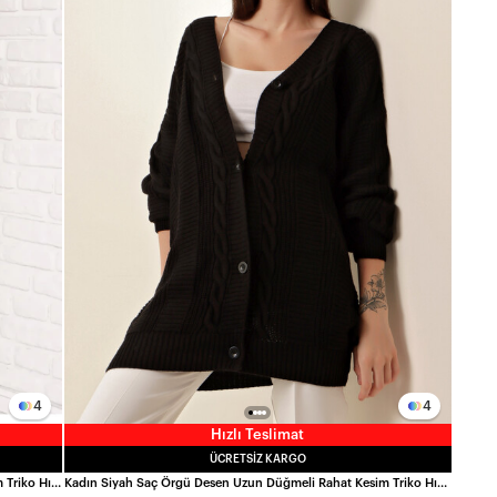
4
4
Hızlı Teslimat
ÜCRETSIZ KARGO
Kadın Bordo Saç Örgü Desen Uzun Düğmeli Rahat Kesim Triko Hırka HZL23W-BD1100691
Kadın Siyah Saç Örgü Desen Uzun Düğmeli Rahat Kesim Triko Hırka HZL23W-BD1100691