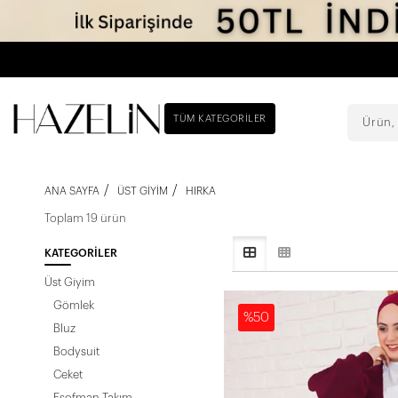
TÜM KATEGORILER
ANA SAYFA
ÜST GIYIM
HIRKA
Toplam 19 ürün
KATEGORILER
Üst Giyim
Gömlek
%50
Bluz
Bodysuit
Ceket
Eşofman Takım