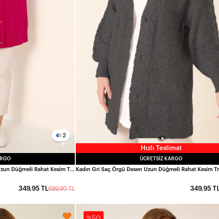
2
Hızlı Teslimat
ARGO
ÜCRETSIZ KARGO
Kadın Koyu Pembe Saç Örgü Desen Uzun Düğmeli Rahat Kesim Triko Hırka HZL23W-BD1100691
349,95 TL
349,95 T
699,90 TL
%50