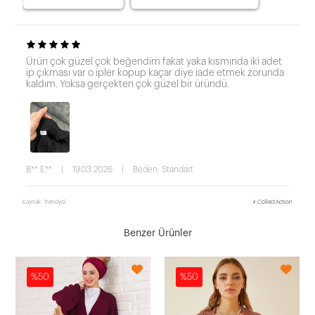
Ürün çok güzel çok beğendim fakat yaka kısmında iki adet
ip çıkması var o ipler kopup kaçar diye iade etmek zorunda
kaldım. Yoksa gerçekten çok güzel bir üründü.
B** E**
|
19.03.2026
|
Beden: Standart
Kaynak: Trendyol
⚡ CollectAction
Benzer Ürünler
%50
%50