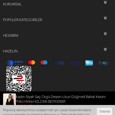
KURUMSAL
POPÜLER KATEGORİLER
HESABIM
HAZELİN
Kadın Siyah Saç Örgü Desen Uzun Düğmeli Rahat Kesim
Triko Hırka HZL23W-BD1100691
699,90 TL
349,95 TL
Alışveriş deneyiminizi iyileştirmek için yasal düzenlemelere
TAMAM
uygun çerezler (cookies) kullanıyoruz. Daha fazla bilgi için