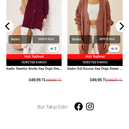
L
Beden
Beden
SEPETE EKLE
SEPETE EKLE
2
4
Hızlı Teslimat
Hızlı Teslimat
ÜCRETSIZ KARGO
ÜCRETSIZ KARGO
Kadın Tesettür Bordo Saç Örgü Desen Uzun Düğmeli Rahat Kesim Triko Hırka HZL24W-BD1100691
Kadın Gül Kurusu Saç Örgü Desen Uzun Düğmeli Rahat Kesim Triko Hırka HZL23W-BD1100691
349,95 TL
349,95 TL
699,90 TL
699,90 TL
Bizi Takip Edin