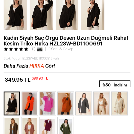
Kadın Siyah Saç Örgü Desen Uzun Düğmeli Rahat
Kesim Triko Hırka HZL23W-BD1100691
(1)
1 Soru & Cevap
Stok Kodu
HZL23W-BD1100691Siyah
Daha Fazla
HIRKA
Gör!
699,90 TL
349,95 TL
%50
İndirim