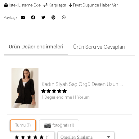
İstek Listeme Ekle
Karşılaştır
Fiyat Düşünce Haber Ver
Paylaş :
Ürün Değerlendirmeleri
Ürün Soru ve Cevapları
Kadın Siyah Saç Örgü Desen Uzun Düğmeli Rahat Kesim Triko Hırka HZL23W-BD1100691
1 Değerlendirme
|
1 Yorum
Tümü (1)
fotoğraflı (1)
(1)