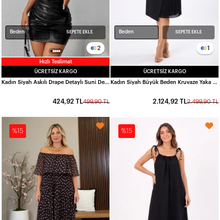
Beden
Beden
SEPETE EKLE
SEPETE EKLE
2
1
Hızlı Teslimat
ÜCRETSIZ KARGO
ÜCRETSIZ KARGO
Kadın Siyah Askılı Drape Detaylı Suni Deri Mini Elbise HZL24S-FRY121711
Kadın Siyah Büyük Beden Kruvaze Yaka Kısa Kol Pilise Detaylı Midi Abiye Elbise HZL26S-TRV16031
424,92 TL
2.124,92 TL
499,90 TL
2.499,90 TL
%15
%15