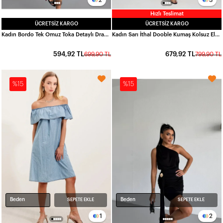
Hızlı Teslimat
ÜCRETSIZ KARGO
ÜCRETSIZ KARGO
Kadın Bordo Tek Omuz Toka Detaylı Drapeli Sandy Kumaş Mini Elbise HZL26S-FRY123881
Kadın Sarı İthal Dooble Kumaş Kolsuz Elbise HZL25W-FRY122651
594,92 TL
679,92 TL
699,90 TL
799,90 TL
%15
%15
Beden
Beden
SEPETE EKLE
SEPETE EKLE
1
2