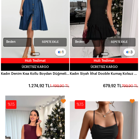
Beden
Beden
SEPETE EKLE
SEPETE EKLE
1
3
Hızlı Teslimat
Hızlı Teslimat
ÜCRETSIZ KARGO
ÜCRETSIZ KARGO
Kadın Denim Kısa Kollu Boydan Düğmeli Beli Kuşaklı Kot Gömlek Elbise Hzl22s-bd121761
Kadın Siyah İthal Dooble Kumaş Kolsuz Elbise HZL25W-FRY122651
1.274,92 TL
679,92 TL
1.499,90 TL
799,90 TL
%15
%15