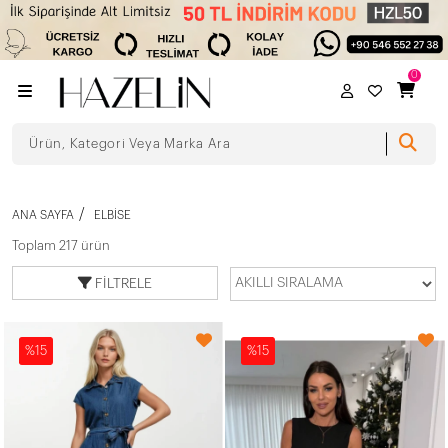
0
ANA SAYFA
ELBISE
Toplam 217 ürün
FILTRELE
%15
%15