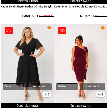
ÜCRETSIZ KARGO
ÜCRETSIZ KARGO
Kadın Siyah Büyük Beden Gümüş Taş İşlemeli Yırtmaç Detay Abiye Elbise HZL26W-PR10051
Kadın Mavi İthal Dooble Kumaş Kolsuz Elbise HZL25W-FRY122651
1.359,92 TL
679,92 TL
1.599,90 TL
799,90 TL
%15
%15
Beden
Beden
SEPETE EKLE
SEPETE EKLE
2
3
ÜCRETSIZ KARGO
ÜCRETSIZ KARGO