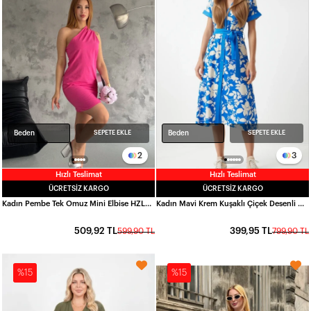
Beden
Beden
SEPETE EKLE
SEPETE EKLE
2
3
Hızlı Teslimat
Hızlı Teslimat
ÜCRETSIZ KARGO
ÜCRETSIZ KARGO
Kadın Pembe Tek Omuz Mini Elbise HZL25S-FRY121791
Kadın Mavi Krem Kuşaklı Çiçek Desenli Düğmeli Yazlık Viskon Elbise HZL24S-BD124551
509,92 TL
399,95 TL
599,90 TL
799,90 TL
%15
%15