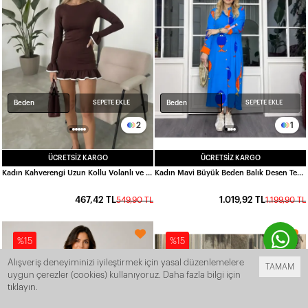
Beden
Beden
SEPETE EKLE
SEPETE EKLE
2
1
ÜCRETSIZ KARGO
ÜCRETSIZ KARGO
Kadın Kahverengi Uzun Kollu Volanlı ve Biyeli Dalgıç Kumaş Mini Elbise HZL25W-FRY123401
Kadın Mavi Büyük Beden Balık Desen Tek Ebat Viskon Kumaş Gömlek Elbise HZL26S-VL12551
467,42 TL
1.019,92 TL
549,90 TL
1.199,90 TL
%15
%15
Alışveriş deneyiminizi iyileştirmek için yasal düzenlemelere
TAMAM
uygun çerezler (cookies) kullanıyoruz. Daha fazla bilgi için
tıklayın
.