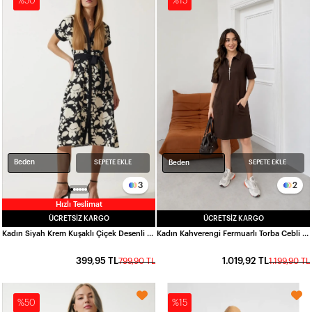
%50
%15
Beden
SEPETE EKLE
Beden
SEPETE EKLE
3
2
Hızlı Teslimat
ÜCRETSIZ KARGO
ÜCRETSIZ KARGO
Kadın Siyah Krem Kuşaklı Çiçek Desenli Düğmeli Yazlık Viskon Elbise HZL24S-BD124551
Kadın Kahverengi Fermuarlı Torba Cebli Oysho Elbise HZL26S-VL15031
399,95 TL
1.019,92 TL
799,90 TL
1.199,90 TL
%50
%15