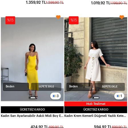
1.359,92 TL
1.599,90 TL
1.019,92 TL
1.199,90 TL
%15
%15
Beden
Beden
SEPETE EKLE
SEPETE EKLE
3
1
Hızlı Teslimat
ÜCRETSIZ KARGO
ÜCRETSIZ KARGO
Kadın Sarı Ayarlanabilir Askılı Midi Boy Elbise HZL25S-FRY122921
Kadın Krem Kemerli Düğmeli Yazlık Keten Viskon Elbise HZL23S-BD123891
424,92 TL
594,92 TL
499,90 TL
699,90 TL