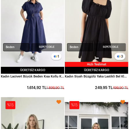
Beden
Beden
SEPETE EKLE
SEPETE EKLE
1
3
Hızlı Teslimat
ÜCRETSIZ KARGO
ÜCRETSIZ KARGO
Kadın Lacivert Büyük Beden Kısa Kollu Kuşaklı Poplin Gömlek Elbise HZL26S-ZSS150871
Kadın Siyah Büzgülü Yaka Lastikli Bel Kloş Poplin Elbise HZL22S-BD123511
1.614,92 TL
249,95 TL
1.899,90 TL
499,90 TL
%15
%15