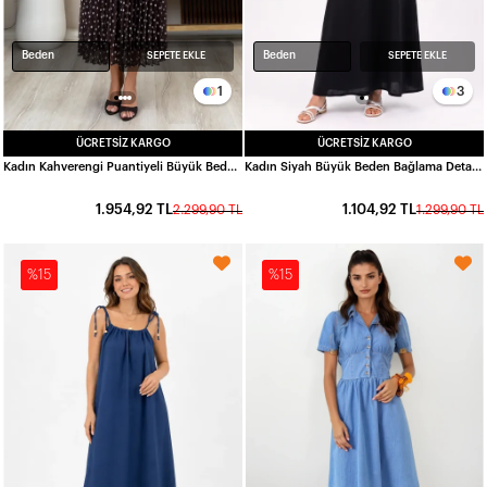
Beden
Beden
SEPETE EKLE
SEPETE EKLE
1
3
ÜCRETSIZ KARGO
ÜCRETSIZ KARGO
Kadın Kahverengi Puantiyeli Büyük Beden Madonna Yaka Elbise HZL26S-ZSS19771
Kadın Siyah Büyük Beden Bağlama Detaylı Keten Elbise HZL26S-ZSS150951
1.954,92 TL
1.104,92 TL
2.299,90 TL
1.299,90 TL
%15
%15