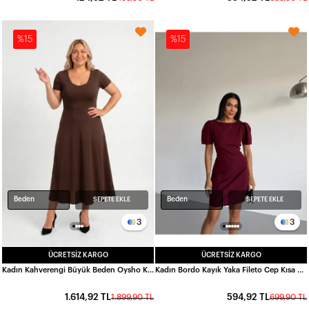
%15
%15
Beden
Beden
SEPETE EKLE
SEPETE EKLE
3
3
ÜCRETSIZ KARGO
ÜCRETSIZ KARGO
Kadın Kahverengi Büyük Beden Oysho Kumaş Çapraz Sırt Elbise HZL26W-ZSS19361
Kadın Bordo Kayık Yaka Fileto Cep Kısa Kollu Mini Elbise HZL26S-FRY123891
1.614,92 TL
594,92 TL
1.899,90 TL
699,90 TL