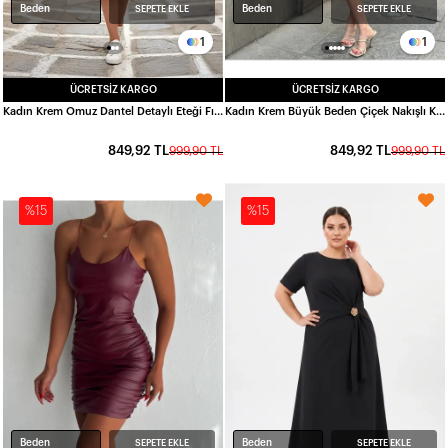
Beden
Beden
SEPETE EKLE
SEPETE EKLE
1
1
ÜCRETSIZ KARGO
ÜCRETSIZ KARGO
Kadın Krem Omuz Dantel Detaylı Eteği Fırfırlı Keten Elbise HZL26-VL14231
Kadın Krem Büyük Beden Çiçek Nakışlı Keten Elbise HZL26S-VL15001
849,92 TL
849,92 TL
999,90 TL
999,90 TL
%15
%15
Beden
Beden
SEPETE EKLE
SEPETE EKLE