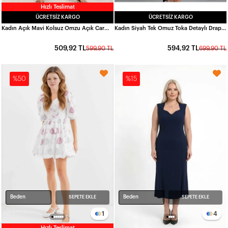
Hızlı Teslimat
ÜCRETSIZ KARGO
ÜCRETSIZ KARGO
Kadın Açık Mavi Kolsuz Omzu Açık Carmen Yaka Jean Elbise HZL24S-BD114811
Kadın Siyah Tek Omuz Toka Detaylı Drapeli Sandy Kumaş Mini Elbise HZL26S-FRY123881
509,92 TL
594,92 TL
599,90 TL
699,90 TL
%50
%15
Beden
Beden
SEPETE EKLE
SEPETE EKLE
1
4
Hızlı Teslimat