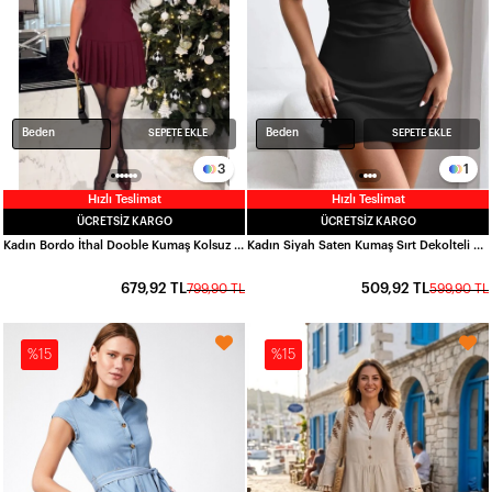
Beden
Beden
SEPETE EKLE
SEPETE EKLE
3
1
Hızlı Teslimat
Hızlı Teslimat
ÜCRETSIZ KARGO
ÜCRETSIZ KARGO
Kadın Bordo İthal Dooble Kumaş Kolsuz Elbise HZL25W-FRY122651
Kadın Siyah Saten Kumaş Sırt Dekolteli Mini Elbise HZL24S-FRY120541
679,92 TL
509,92 TL
799,90 TL
599,90 TL
%15
%15