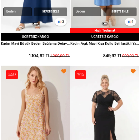
Beden
Beden
SEPETE EKLE
SEPETE EKLE
3
1
Hızlı Teslimat
ÜCRETSIZ KARGO
ÜCRETSIZ KARGO
Kadın Mavi Büyük Beden Bağlama Detaylı Keten Elbise HZL26S-ZSS150951
Kadın Açık Mavi Kısa Kollu Beli lastikli Yarım Düğmeli Göğüs Pensli Kot Elbise HZL22S-BD122101
1.104,92 TL
849,92 TL
1.299,90 TL
999,90 TL
%50
%15