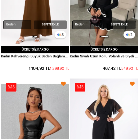
Beden
Beden
SEPETE EKLE
SEPETE EKLE
3
2
ÜCRETSIZ KARGO
ÜCRETSIZ KARGO
Kadın Kahverengi Büyük Beden Bağlama Detaylı Keten Elbise HZL26S-ZSS150951
Kadın Siyah Uzun Kollu Volanlı ve Biyeli Dalgıç Kumaş Mini Elbise HZL25W-FRY123401
1.104,92 TL
467,42 TL
1.299,90 TL
549,90 TL
%15
%15