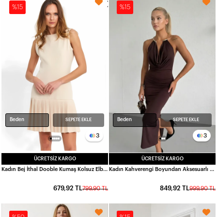
%15
%15
Beden
Beden
SEPETE EKLE
SEPETE EKLE
3
3
ÜCRETSIZ KARGO
ÜCRETSIZ KARGO
Kadın Bej İthal Dooble Kumaş Kolsuz Elbise HZL25W-FRY122651
Kadın Kahverengi Boyundan Aksesuarlı Yandan Yırtmaçlı Midi Boy Sandy Elbise HZL26S-FRY123841
679,92 TL
849,92 TL
799,90 TL
999,90 TL