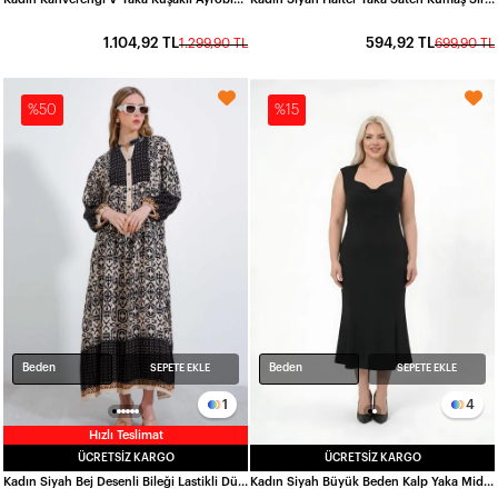
1.104,92 TL
594,92 TL
1.299,90 TL
699,90 TL
%50
%15
Beden
Beden
SEPETE EKLE
SEPETE EKLE
1
4
Hızlı Teslimat
ÜCRETSIZ KARGO
ÜCRETSIZ KARGO
Kadın Siyah Bej Desenli Bileği Lastikli Düğmeli Uzun Viskon Elbise HZL24S-BD124231
Kadın Siyah Büyük Beden Kalp Yaka Midi Boy Elbise HZL26S-ZSS150931