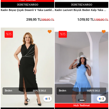
ÜCRETSIZ KARGO
ÜCRETSIZ KARGO
Kadın Beyaz Çiçek Desenli V Yaka Lastikli Bel Mini Kloş Astarlı Elbise HZL24S-BD125061
Kadın Lacivert Büyük Beden Kalp Yaka Midi Boy Elbise HZL26S-ZSS150931
299,95 TL
1.019,92 TL
599,90 TL
1.199,90 TL
%15
%15
Beden
Beden
SEPETE EKLE
SEPETE EKLE
1
3
Hızlı Teslimat