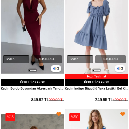
Beden
Beden
SEPETE EKLE
SEPETE EKLE
3
3
Hızlı Teslimat
ÜCRETSIZ KARGO
ÜCRETSIZ KARGO
Kadın Bordo Boyundan Aksesuarlı Yandan Yırtmaçlı Midi Boy Sandy Elbise HZL26S-FRY123841
Kadın İndigo Büzgülü Yaka Lastikli Bel Kloş Poplin Elbise HZL22S-BD123511
849,92 TL
249,95 TL
999,90 TL
499,90 TL
%15
%50