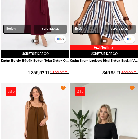
Beden
Beden
SEPETE EKLE
SEPETE EKLE
3
1
Hızlı Teslimat
ÜCRETSIZ KARGO
ÜCRETSIZ KARGO
Kadın Bordo Büyük Beden Toka Detay Oysho Kumaş Elbise HZL26W-ZSS150901
Kadın Krem Lacivert İthal Keten Baskılı V Yaka Astarsız Elbise HZL24S-FRY121021
1.359,92 TL
349,95 TL
1.599,90 TL
699,90 TL
%15
%15