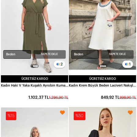
Beden
Beden
SEPETE EKLE
SEPETE EKLE
2
1
ÜCRETSIZ KARGO
ÜCRETSIZ KARGO
Kadın Haki V Yaka Kuşaklı Ayrobin Kumaş Büyük Beden Elbise HZL26S-ZSS150391
Kadın Krem Büyük Beden Lacivert Nakışlı Keten Elbise HZL26S-VL12981
1.102,37 TL
849,92 TL
1.296,90 TL
999,90 TL
%15
%50