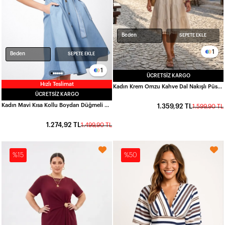
Beden
SEPETE EKLE
1
Beden
SEPETE EKLE
1
ÜCRETSIZ KARGO
Hızlı Teslimat
Kadın Krem Omzu Kahve Dal Nakışlı Püskül Detaylı Keten Elbise HZL26-VL15121
ÜCRETSIZ KARGO
Kadın Mavi Kısa Kollu Boydan Düğmeli Beli Kuşaklı Kot Gömlek Elbise HZL22S-BD121761
1.359,92 TL
1.599,90 TL
1.274,92 TL
1.499,90 TL
%15
%50