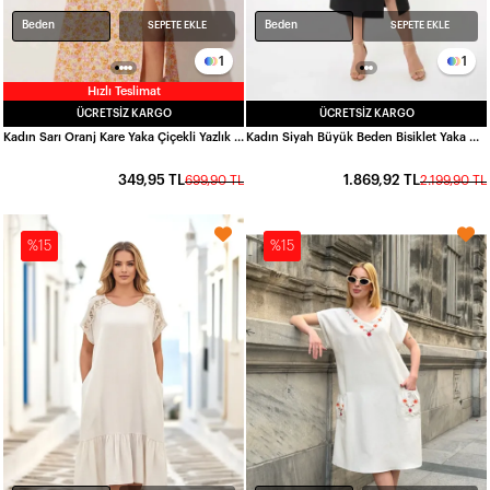
Beden
Beden
SEPETE EKLE
SEPETE EKLE
1
1
Hızlı Teslimat
ÜCRETSIZ KARGO
ÜCRETSIZ KARGO
Kadın Sarı Oranj Kare Yaka Çiçekli Yazlık Viskon Elbise HZL23S-BD122821
Kadın Siyah Büyük Beden Bisiklet Yaka Dantel Omuz Kol Detaylı Midi Abiye Elbise HZL26S-TRV16001
349,95 TL
1.869,92 TL
699,90 TL
2.199,90 TL
%15
%15