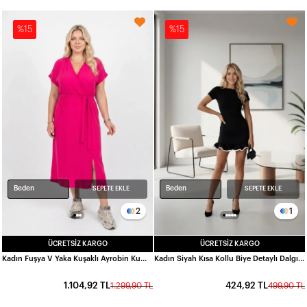
%15
%15
Beden
Beden
SEPETE EKLE
SEPETE EKLE
2
1
ÜCRETSIZ KARGO
ÜCRETSIZ KARGO
Kadın Fuşya V Yaka Kuşaklı Ayrobin Kumaş Büyük Beden Elbise HZL26S-ZSS150391
Kadın Siyah Kısa Kollu Biye Detaylı Dalgıç Kumaş Mini Elbise HZL26S-FRY123771
1.104,92 TL
424,92 TL
1.299,90 TL
499,90 TL