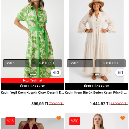
Beden
Beden
SEPETE EKLE
SEPETE EKLE
3
1
Hızlı Teslimat
ÜCRETSIZ KARGO
ÜCRETSIZ KARGO
Kadın Yeşil Krem Kuşaklı Çiçek Desenli Düğmeli Yazlık Viskon Elbise HZL24S-BD124551
Kadın Krem Büyük Beden Keten Püskül Detaylı Maxi Boy Yazlık Elbise HZL26S-VL15061
399,95 TL
1.444,92 TL
799,90 TL
1.699,90 TL
%15
%50