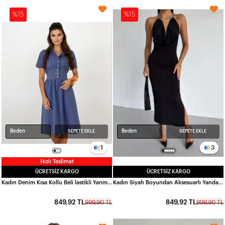
%15
%15
Beden
Beden
SEPETE EKLE
SEPETE EKLE
1
3
Hızlı Teslimat
ÜCRETSIZ KARGO
ÜCRETSIZ KARGO
Kadın Denim Kısa Kollu Beli lastikli Yarım Düğmeli Göğüs Pensli Kot Elbise HZL22S-BD122101
Kadın Siyah Boyundan Aksesuarlı Yandan Yırtmaçlı Midi Boy Sandy Elbise HZL26S-FRY123841
849,92 TL
849,92 TL
999,90 TL
999,90 TL