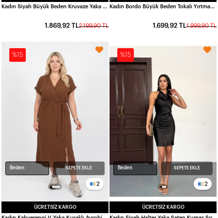
Kadın Siyah Büyük Beden Kruvaze Yaka Midi Boy Şifon Abiye Elbise HZL26S-TRV16021
Kadın Bordo Büyük Beden Tokalı Yırtmaç Detaylı Midi Boy Abiye Elbise HZL26S-TRV16011
1.869,92 TL
1.699,92 TL
2.199,90 TL
1.999,90 TL
%15
%15
Beden
Beden
SEPETE EKLE
SEPETE EKLE
2
2
ÜCRETSIZ KARGO
ÜCRETSIZ KARGO
Kadın Kahverengi V Yaka Kuşaklı Ayrobin Kumaş Büyük Beden Elbise HZL26S-ZSS150391
Kadın Siyah Halter Yaka Saten Kumaş Sırt Dekolteli Mini Elbise HZL26W-FRY123631