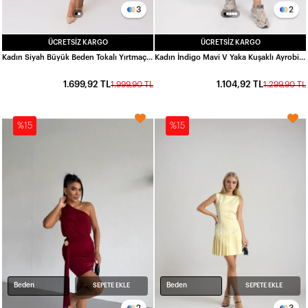
3
2
ÜCRETSIZ KARGO
ÜCRETSIZ KARGO
Kadın Siyah Büyük Beden Tokalı Yırtmaç Detaylı Midi Boy Abiye Elbise HZL26S-TRV16011
Kadın İndigo Mavi V Yaka Kuşaklı Ayrobin Kumaş Büyük Beden Elbise HZL26S-ZSS150391
1.699,92 TL
1.104,92 TL
1.999,90 TL
1.299,90 TL
%15
%15
Beden
Beden
SEPETE EKLE
SEPETE EKLE
2
3