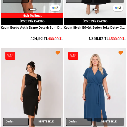
2
3
Hızlı Teslimat
ÜCRETSIZ KARGO
ÜCRETSIZ KARGO
Kadın Bordo Askılı Drape Detaylı Suni Deri Mini Elbise HZL24S-FRY121711
Kadın Siyah Büyük Beden Toka Detay Oysho Kumaş Elbise HZL26W-ZSS150901
424,92 TL
1.359,92 TL
499,90 TL
1.599,90 TL
%15
%15
Beden
Beden
SEPETE EKLE
SEPETE EKLE