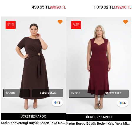
499,95 TL
1.019,92 TL
999,90 TL
1.199,90 TL
%15
%15
Beden
SEPETE EKLE
Beden
SEPETE EKLE
3
4
ÜCRETSIZ KARGO
ÜCRETSIZ KARGO
Kadın Kahverengi Büyük Beden Toka Detay Oysho Kumaş Elbise HZL26W-ZSS150901
Kadın Bordo Büyük Beden Kalp Yaka Midi Boy Elbise HZL26S-ZSS150931