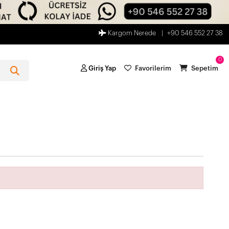
Kargom Nerede
+90 546 552 27 38
0
Giriş Yap
Favorilerim
Sepetim