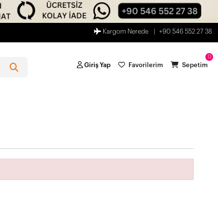
Kargom Nerede
+90 546 552 27 38
0
Giriş Yap
Favorilerim
Sepetim