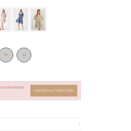
40
42
lunmamaktadır.
Hatırlatma Talebi Ekle