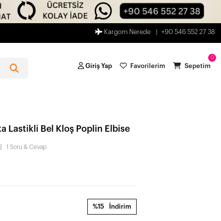
Kargom Nerede
+90 546 552 27 38
0
Giriş Yap
Favorilerim
Sepetim
a Lastikli Bel Kloş Poplin Elbise
1 Soru & Cevap
%15
İndirim