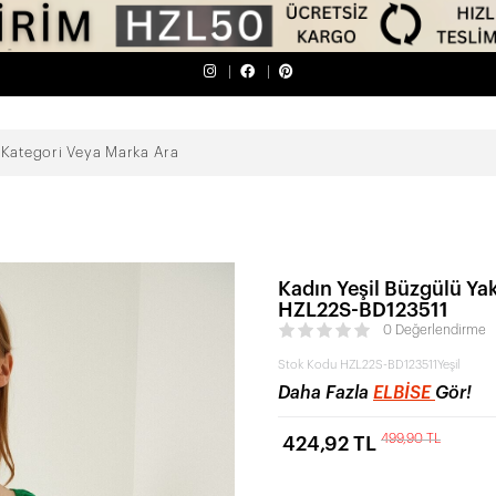
Kadın Yeşil Büzgülü Yak
HZL22S-BD123511
0 Değerlendirme
Stok Kodu
HZL22S-BD123511Yeşil
Daha Fazla
ELBISE
Gör!
499,90 TL
424,92 TL