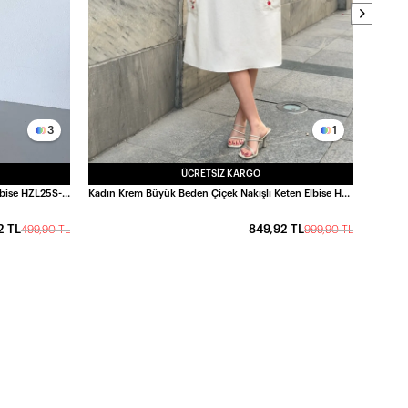
3
1
ÜCRETSIZ KARGO
Kadın Sarı Ayarlanabilir Askılı Midi Boy Elbise HZL25S-FRY122921
Kadın Krem Büyük Beden Çiçek Nakışlı Keten Elbise HZL26S-VL15001
2 TL
849,92 TL
499,90 TL
999,90 TL