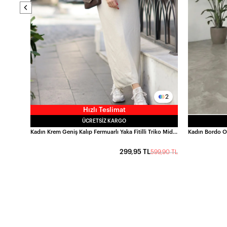
2
Hızlı Teslimat
ÜCRETSIZ KARGO
Kadın Krem Geniş Kalıp Fermuarlı Yaka Fitilli Triko Midi Elbise HZL24W-BD1101831
299,95 TL
599,90 TL