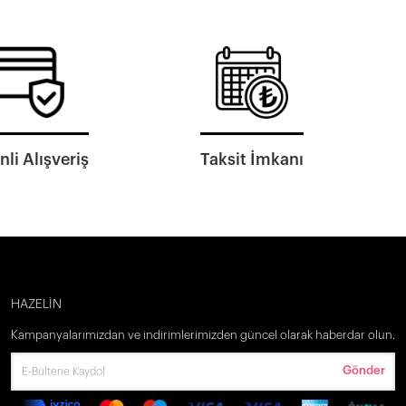
li Alışveriş
Taksit İmkanı
HAZELİN
Kampanyalarımızdan ve indirimlerimizden güncel olarak haberdar olun.
Gönder