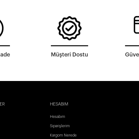
İade
Müşteri Dostu
Güven
ER
HESABIM
Hesabım
Siparişlerim
Kargom Nerede