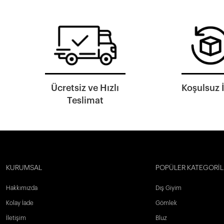
Ücretsiz ve Hızlı
Koşulsuz 
Teslimat
KURUMSAL
POPÜLER KATEGORİL
Hakkımızda
Dış Giyim
Kolay İade
Gömlek
İletişim
Bluz