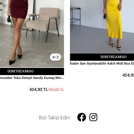
2
ÜCRETSIZ KARGO
ÜCRETSIZ KARGO
424,9
Kadın Bordo Omuzdan Toka Detaylı Sandy Kumaş Mini Elbise HZL26S-FRY123851
424,92 TL
499,90 TL
Bizi Takip Edin