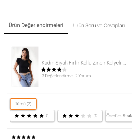
Ürün Değerlendirmeleri
Ürün Soru ve Cevapları
Kadın Siyah Fırfır Kollu Zincir Kolyeli Örme Bluz HZL22S-BD104301
3 Değerlendirme
|
2 Yorum
Tümü (2)
(1)
(1)