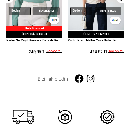
Beden
Beden
SEPETE EKLE
SEPETE EKLE
1
4
Hızlı Teslimat
ÜCRETSIZ KARGO
ÜCRETSIZ KARGO
Kadın Su Yeşili Pencere Detaylı Dökümlü Uzun Kollu Bluz HZL22S-BD104181
Kadın Krem Halter Yaka Saten Kumaş Sırt Dekolteli Bluz HZL26W-FRY123801
249,95 TL
424,92 TL
499,90 TL
499,90 TL
Bizi Takip Edin