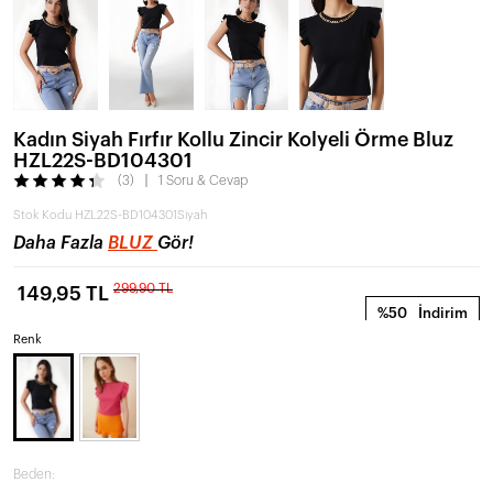
Kadın Siyah Fırfır Kollu Zincir Kolyeli Örme Bluz
HZL22S-BD104301
(3)
1 Soru & Cevap
Stok Kodu
HZL22S-BD104301Siyah
Daha Fazla
BLUZ
Gör!
299,90 TL
149,95 TL
%50
İndirim
Renk
Beden: