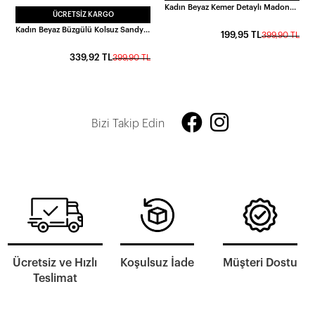
Kadın Beyaz Kemer Detaylı Madonna Yaka Bluz HZL25S-FRY123161
ÜCRETSIZ KARGO
Kadın Beyaz Büzgülü Kolsuz Sandy Bluz HZL26W-FRY122751
199,95 TL
399,90 TL
339,92 TL
399,90 TL
Bizi Takip Edin
Ücretsiz ve Hızlı
Koşulsuz İade
Müşteri Dostu
Teslimat