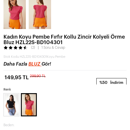
Kadın Koyu Pembe Fırfır Kollu Zincir Kolyeli Örme
Bluz HZL22S-BD104301
(2)
1 Soru & Cevap
Stok Kodu
HZL22S-BD104301Koyu Pembe
Daha Fazla
BLUZ
Gör!
299,90 TL
149,95 TL
%50
İndirim
Renk
Beden: