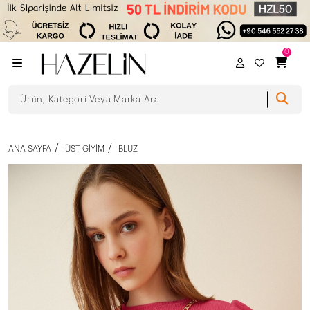
0
ANA SAYFA
ÜST GIYIM
BLUZ