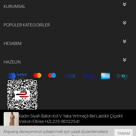
KURUMSAL
POPÜLER KATEGORİLER
HESABIM
HAZELİN
Kadın Siyah Balon Kol V Yaka Yırtmaçlı Bel Lastikli Çiçekli
Viskon Elbise HZL22S-BD122541
199,90 TL
169,92 TL
Alışveriş deneyiminizi iyileştirmek için yasal düzenlemelere
TAMAM