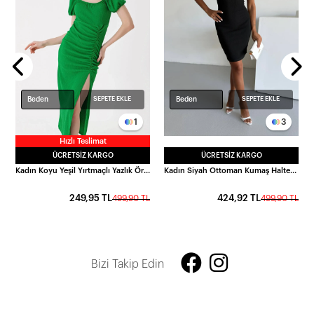
e HZL24W-BD1101831
L
Beden
Beden
SEPETE EKLE
SEPETE EKLE
1
3
Hızlı Teslimat
ÜCRETSIZ KARGO
ÜCRETSIZ KARGO
Kadın Koyu Yeşil Yırtmaçlı Yazlık Örme Elbise HZL23S-BD123961
Kadın Siyah Ottoman Kumaş Halter Yaka Toka Detay Elbise HZL26W-FRY123411
249,95 TL
424,92 TL
499,90 TL
499,90 TL
Bizi Takip Edin