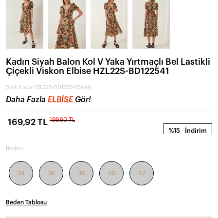
Kadın Siyah Balon Kol V Yaka Yırtmaçlı Bel Lastikli
Çiçekli Viskon Elbise HZL22S-BD122541
Stok Kodu
HZL22S-BD122541Siyah
Daha Fazla
ELBISE
Gör!
199,90 TL
169,92 TL
%15
İndirim
Beden:
34
36
38
40
42
Beden Tablosu