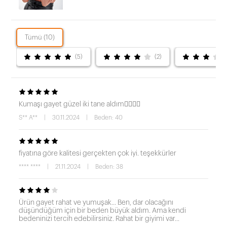
Tümü (10)
(5)
(2)
Kumaşı gayet güzel iki tane aldım👍🏻👍🏻
S** A**
|
30.11.2024
|
Beden: 40
fiyatına göre kalitesi gerçekten çok iyi. teşekkürler
**** ****
|
21.11.2024
|
Beden: 38
Ürün gayet rahat ve yumuşak... Ben, dar olacağını
düşündüğüm için bir beden büyük aldım. Ama kendi
bedeninizi tercih edebilirsiniz. Rahat bir giyimi var...