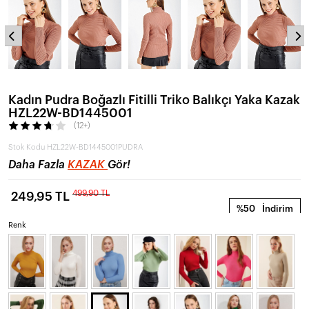
Kadın Pudra Boğazlı Fitilli Triko Balıkçı Yaka Kazak
HZL22W-BD1445001
(12+)
Stok Kodu
HZL22W-BD1445001PUDRA
Daha Fazla
KAZAK
Gör!
499,90 TL
249,95 TL
%50
İndirim
Renk