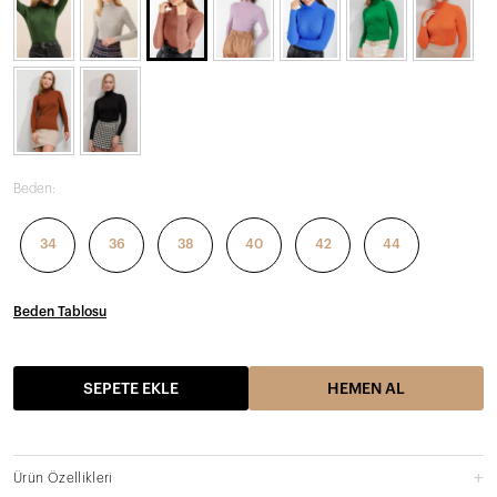
Beden:
34
36
38
40
42
44
Beden Tablosu
SEPETE EKLE
HEMEN AL
Ürün Özellikleri