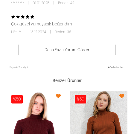
**** ****
|
01.01.2025
|
Beden: 42
Çok güzel yumuşacık beğendim
H** İ**
|
15.12.2024
|
Beden: 38
Daha Fazla Yorum Göster
Kaynak: Trendyol
⚡ CollectAction
Benzer Ürünler
%50
%50
ak HZL23W-BD1101491