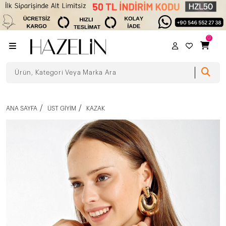
0
ANA SAYFA
ÜST GIYIM
KAZAK