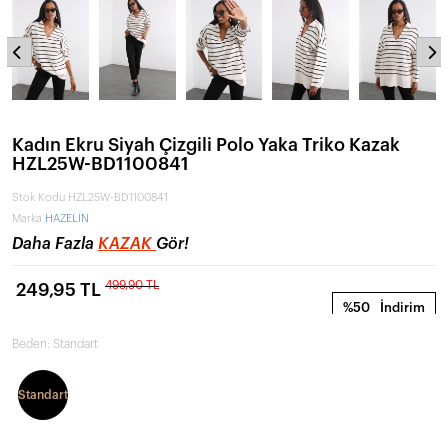
Kadın Ekru Siyah Çizgili Polo Yaka Triko Kazak
HZL25W-BD1100841
Stok Kodu
HZL25W-BD1100841
Marka
HAZELİN
Daha Fazla
KAZAK
Gör!
499,90 TL
249,95 TL
%50
İndirim
Beden:
Standart
Standart