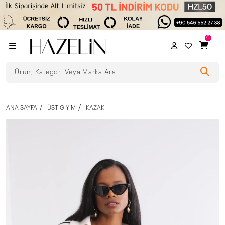
0
ANA SAYFA
ÜST GIYIM
KAZAK