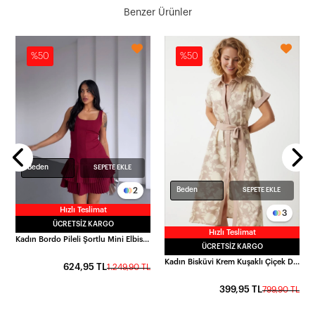
Benzer Ürünler
%50
%50
L
Beden
SEPETE EKLE
2
Beden
SEPETE EKLE
Hızlı Teslimat
3
ÜCRETSIZ KARGO
Hızlı Teslimat
Kadın Bordo Pileli Şortlu Mini Elbise HZL25S-FRY122991
ÜCRETSIZ KARGO
Kadın Bisküvi Krem Kuşaklı Çiçek Desenli Düğmeli Yazlık Viskon Elbise HZL24S-BD124551
624,95 TL
1.249,90 TL
399,95 TL
799,90 TL