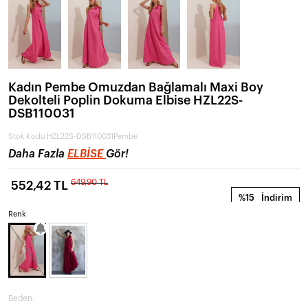
Kadın Pembe Omuzdan Bağlamalı Maxi Boy
Dekolteli Poplin Dokuma Elbise HZL22S-
DSB110031
Stok Kodu
HZL22S-DSB110031Pembe
Daha Fazla
ELBISE
Gör!
649,90 TL
552,42 TL
%15
İndirim
Renk
Beden: