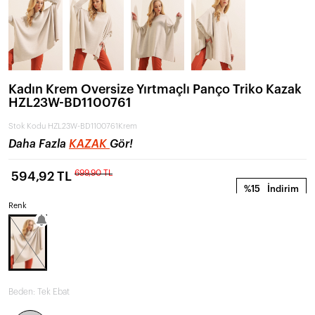
Kadın Krem Oversize Yırtmaçlı Panço Triko Kazak
HZL23W-BD1100761
Stok Kodu
HZL23W-BD1100761Krem
Daha Fazla
KAZAK
Gör!
699,90 TL
594,92 TL
%15
İndirim
Renk
Beden:
Tek Ebat