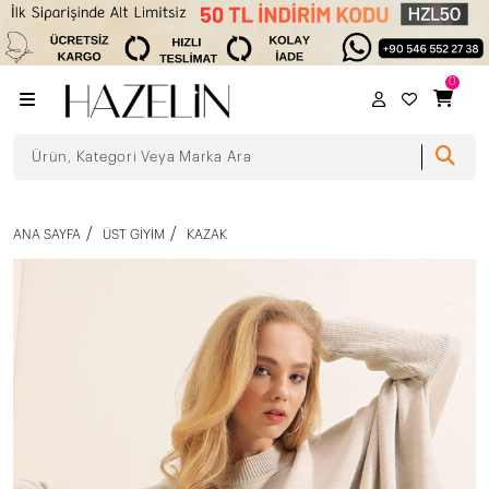
0
ANA SAYFA
ÜST GIYIM
KAZAK