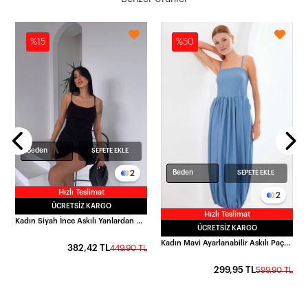
%15
%50
100251
L
Beden
SEPETE EKLE
2
Beden
SEPETE EKLE
Hızlı Teslimat
2
ÜCRETSIZ KARGO
Hızlı Teslimat
Kadın Siyah İnce Askılı Yanlardan Drapeli Mini Elbise HZL25S-FRY123071
ÜCRETSIZ KARGO
Kadın Mavi Ayarlanabilir Askılı Paçası Lastikli Slopet Elbise HZL24S-BD124921
382,42 TL
449,90 TL
299,95 TL
599,90 TL