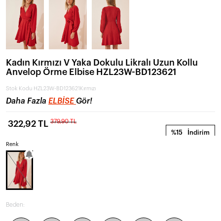
Kadın Kırmızı V Yaka Dokulu Likralı Uzun Kollu
Anvelop Örme Elbise HZL23W-BD123621
Stok Kodu
HZL23W-BD123621Kırmızı
Daha Fazla
ELBISE
Gör!
379,90 TL
322,92 TL
%15
İndirim
Renk
Beden: