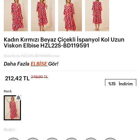
Kadın Kırmızı Beyaz Çiçekli İspanyol Kol Uzun
Viskon Elbise HZL22S-BD119591
Stok Kodu
HZL22S-BD119591Kırmızı
Daha Fazla
ELBISE
Gör!
249,90 TL
212,42 TL
%15
İndirim
Renk
Beden: