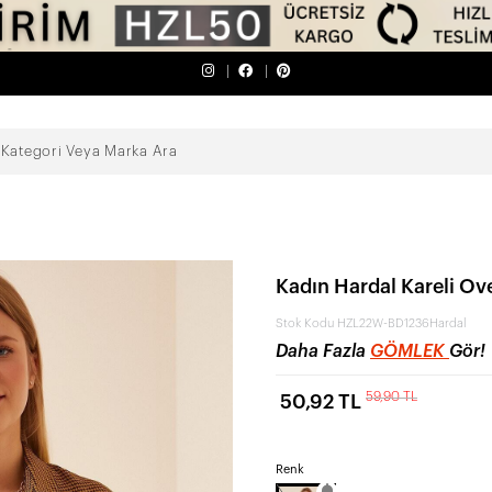
Kadın Hardal Kareli 
Stok Kodu
HZL22W-BD1236Hardal
Daha Fazla
GÖMLEK
Gör!
59,90 TL
50,92 TL
Renk