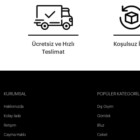
Ücretsiz ve Hızlı
Koşulsuz 
Teslimat
KURUMSAL
POPÜLER KATEGORİL
Hakkımızda
Dış Giyim
Kolay İade
Gömlek
İletişim
Bluz
Cayma Hakkı
Ceket