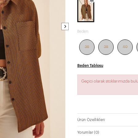
Beden:
36
38
40
Beden Tablosu
Geçici olarak stoklarımızda bu
Ürün Özellikleri
Yorumlar
(0)