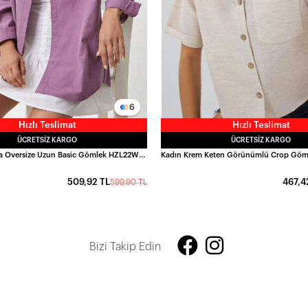
6
Hızlı Teslimat
Hızlı Teslimat
ÜCRETSIZ KARGO
ÜCRETSIZ KARGO
Kadın Koyu Lila Oversize Uzun Basic Gömlek HZL22W-BD139001
509,92 TL
467,4
599,90 TL
Bizi Takip Edin