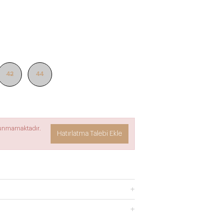
42
44
lunmamaktadır.
Hatırlatma Talebi Ekle