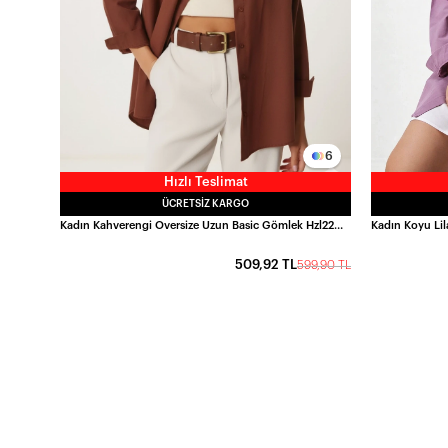
6
Hızlı Teslimat
ÜCRETSIZ KARGO
Kadın Kahverengi Oversize Uzun Basic Gömlek Hzl22w-bd139001
509,92 TL
599,90 TL