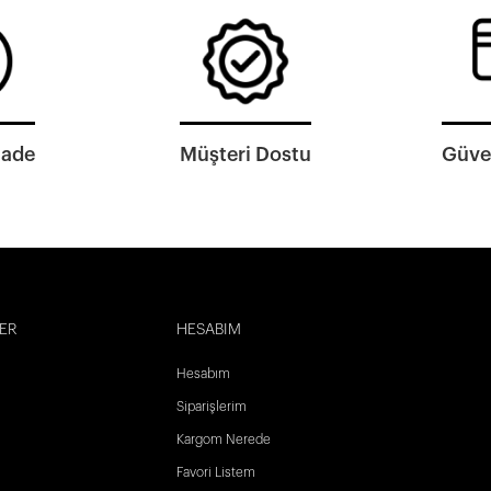
İade
Müşteri Dostu
Güven
ER
HESABIM
Hesabım
Siparişlerim
Kargom Nerede
Favori Listem