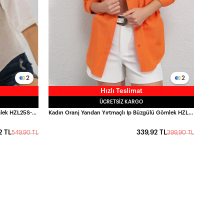
2
2
Hızlı Teslimat
ÜCRETSIZ KARGO
Kadın Krem Keten Görünümlü Crop Gömlek HZL25S-BD1203391
Kadın Oranj Yandan Yırtmaçlı Ip Büzgülü Gömlek HZL23W-BD1201321
2 TL
339,92 TL
549,90 TL
399,90 TL