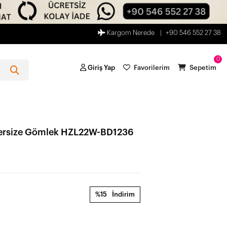
Kargom Nerede
+90 546 552 27 38
0
Giriş Yap
Favorilerim
Sepetim
Oversize Gömlek HZL22W-BD1236
%15
İndirim