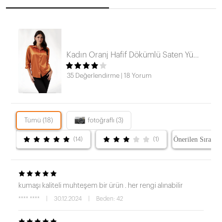
Kadın Oranj Hafif Dökümlü Saten Yüzeyli Gömlek HZL22W-BD139641
35 Değerlendirme
|
18 Yorum
Tümü (18)
fotoğraflı (3)
(14)
(1)
kumaşı kaliteli muhteşem bir ürün . her rengi alınabilir
**** ****
|
30.12.2024
|
Beden: 42