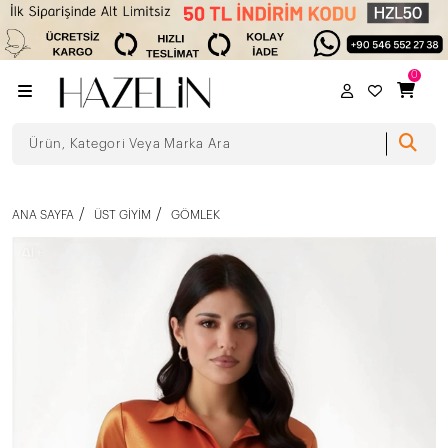
0
ANA SAYFA
ÜST GIYIM
GÖMLEK