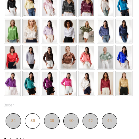
Beden:
34
36
38
40
42
44