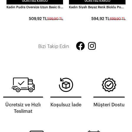
ÜCRETSIZ KARGO
ÜCRETSIZ KARGO
Kadın Pudra Oversize Uzun Basic Gömlek HZL22W-BD139001
Kadın Siyah Beyaz Renk Bloklu Poplin Basic Gömlek HZL22S-BD1201161
509,92 TL
594,92 TL
599,90 TL
699,90 TL
Bizi Takip Edin
Ücretsiz ve Hızlı
Koşulsuz İade
Müşteri Dostu
Teslimat