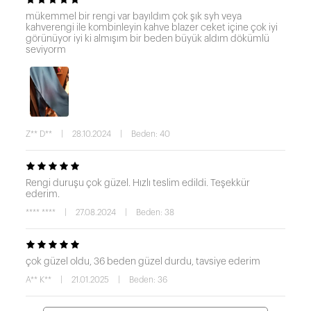
mükemmel bir rengi var bayıldım çok şık syh veya
kahverengi ile kombinleyin kahve blazer ceket içine çok iyi
görünüyor iyi ki almışım bir beden büyük aldım dökümlü
seviyorm
Z** D**
|
28.10.2024
|
Beden: 40
Rengi duruşu çok güzel. Hızlı teslim edildi. Teşekkür
ederim.
**** ****
|
27.08.2024
|
Beden: 38
çok güzel oldu, 36 beden güzel durdu, tavsiye ederim
A** K**
|
21.01.2025
|
Beden: 36