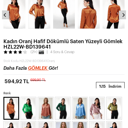
Kadın Oranj Hafif Dökümlü Saten Yüzeyli Gömlek
HZL22W-BD139641
(21+)
4 Soru & Cevap
Stok Kodu
HZL22W-BD139641Oranj
Daha Fazla
GÖMLEK
Gör!
699,90 TL
594,92 TL
%15
İndirim
Renk