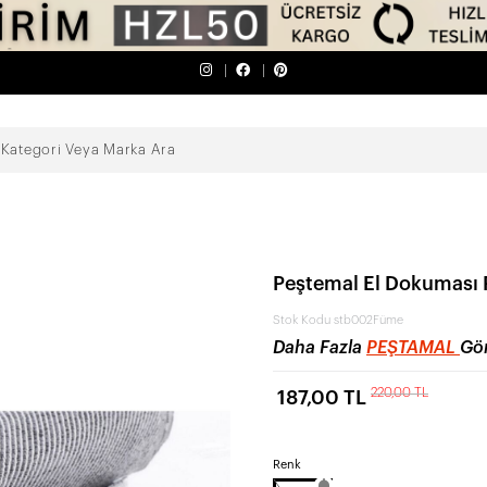
Peştemal El Dokuması
Stok Kodu
stb002Füme
Daha Fazla
PEŞTAMAL
Gör
220,00 TL
187,00 TL
Renk