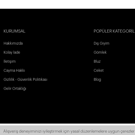
KURUMSAL
POPÜLER KATEGORİL
Hakkımızda
Dış Giyim
Kolay İade
Gömlek
İletişim
Bluz
Cayma Hakkı
Ceket
Gizlilik - Güvenlik Politikası
Blog
Gelir Ortaklığı
Alışveriş deneyiminizi iyileştirmek için yasal düzenlemelere uygun çerezler 