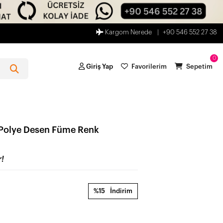
Kargom Nerede
+90 546 552 27 38
0
Giriş Yap
Favorilerim
Sepetim
 Polye Desen Füme Renk
!
%15
İndirim