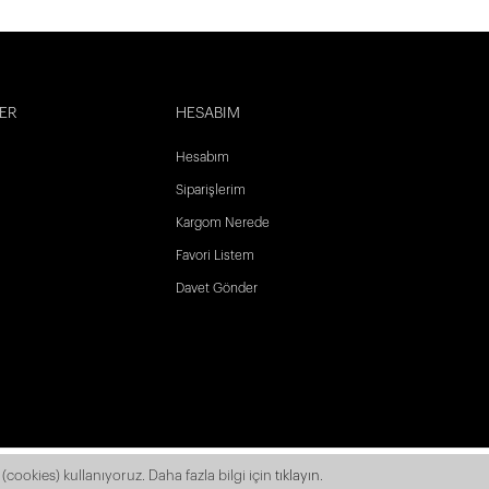
ER
HESABIM
Hesabım
Siparişlerim
Kargom Nerede
Favori Listem
Davet Gönder
(cookies) kullanıyoruz. Daha fazla bilgi için
tıklayın
.