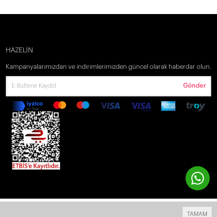
HAZELİN
Kampanyalarımızdan ve indirimlerimizden güncel olarak haberdar olun.
Gönder
Bu site
Vikaon E-Ticaret sistemleri
ile hazırlanmıştır.
TAMAM