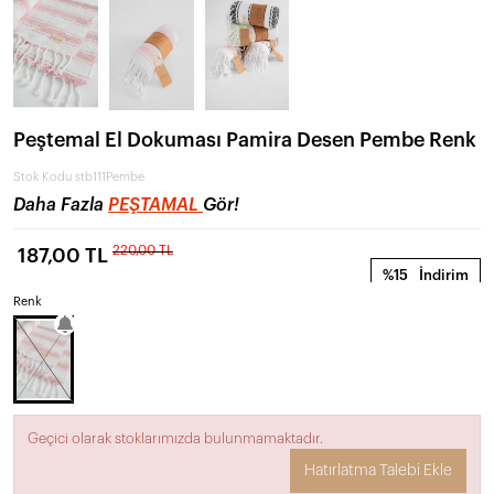
Peştemal El Dokuması Pamira Desen Pembe Renk
Stok Kodu
stb111Pembe
Daha Fazla
PEŞTAMAL
Gör!
220,00 TL
187,00 TL
%15
İndirim
Renk
Geçici olarak stoklarımızda bulunmamaktadır.
Hatırlatma Talebi Ekle