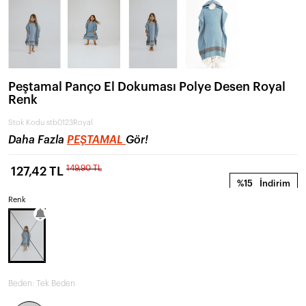
Peştamal Panço El Dokuması Polye Desen Royal
Renk
Stok Kodu
stb0123Royal
Daha Fazla
PEŞTAMAL
Gör!
149,90 TL
127,42 TL
%15
İndirim
Renk
Beden:
Tek Beden