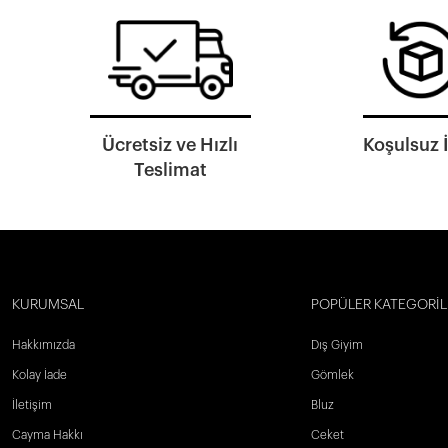
Ücretsiz ve Hızlı
Koşulsuz 
Teslimat
KURUMSAL
POPÜLER KATEGORİL
Hakkımızda
Dış Giyim
Kolay İade
Gömlek
İletişim
Bluz
Cayma Hakkı
Ceket