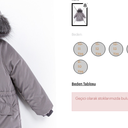
Beden:
10-
11-
12-
11
12
13
Yaş
Yaş
Yaş
9-
10
Yaş
Beden Tablosu
Geçici olarak stoklarımızda bu