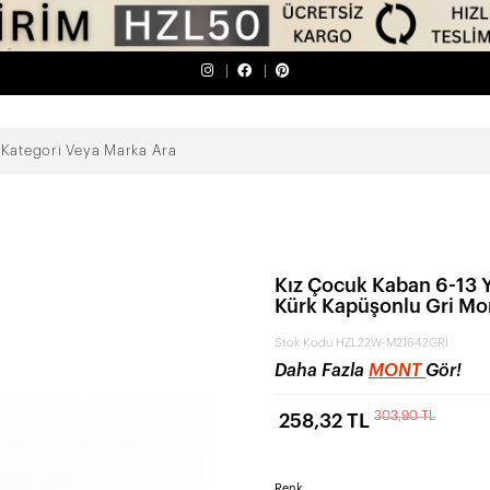
Kız Çocuk Kaban 6-13 Ya
Kürk Kapüşonlu Gri M
Stok Kodu
HZL22W-M21642GRİ
Daha Fazla
MONT
Gör!
303,90 TL
258,32 TL
Renk