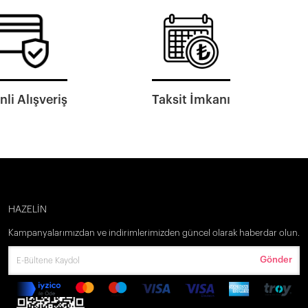
li Alışveriş
Taksit İmkanı
HAZELİN
Kampanyalarımızdan ve indirimlerimizden güncel olarak haberdar olun.
Gönder