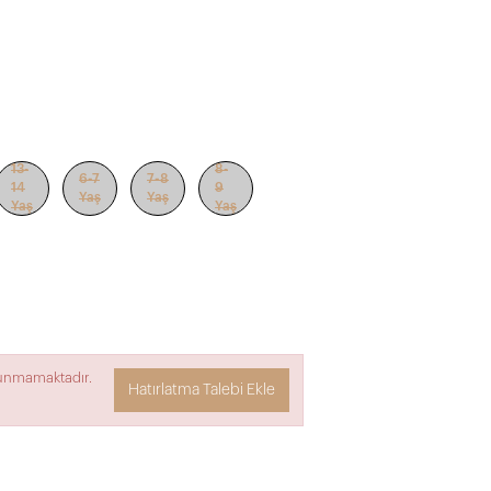
13-
8-
6-7
7-8
14
9
Yaş
Yaş
Yaş
Yaş
lunmamaktadır.
Hatırlatma Talebi Ekle