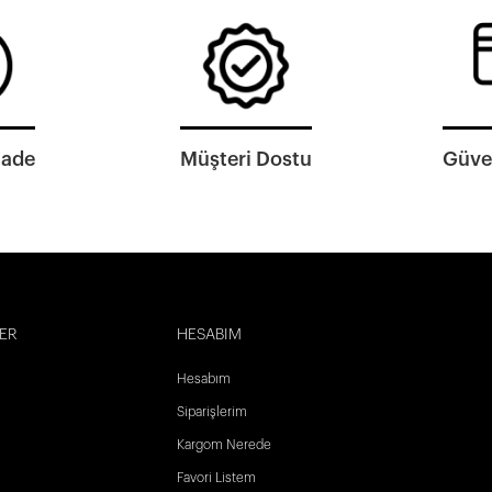
İade
Müşteri Dostu
Güven
ER
HESABIM
Hesabım
Siparişlerim
Kargom Nerede
Favori Listem