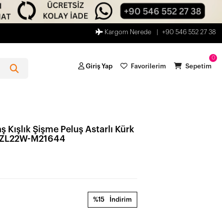
Kargom Nerede
+90 546 552 27 38
0
Giriş Yap
Favorilerim
Sepetim
 Kışlık Şişme Peluş Astarlı Kürk
 HZL22W-M21644
%15
İndirim