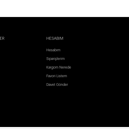
ER
HESABIM
Hesabım
Siparişlerim
Kargom Nerede
Favori Listem
Davet Gönder