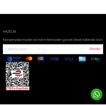
HAZELİN
Kampanyalarımızdan ve indirimlerimizden güncel olarak haberdar olun.
Gönder