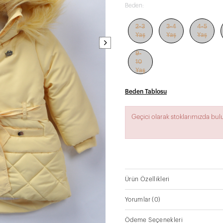
Beden:
2-3
3-4
4-5
Yaş
Yaş
Yaş
9-
10
Yaş
Beden Tablosu
Geçici olarak stoklarımızda bu
Ürün Özellikleri
Yorumlar
(0)
Ödeme Seçenekleri