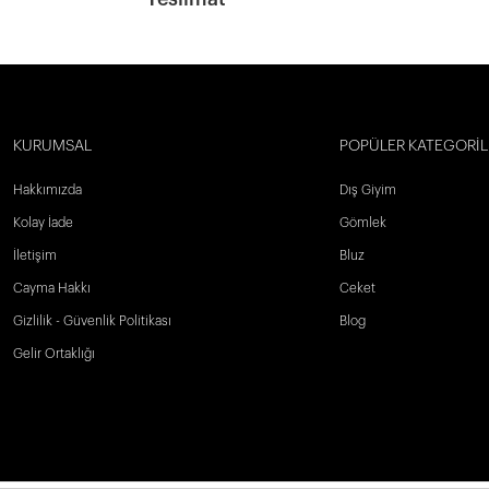
KURUMSAL
POPÜLER KATEGORİL
Hakkımızda
Dış Giyim
Kolay İade
Gömlek
İletişim
Bluz
Cayma Hakkı
Ceket
Gizlilik - Güvenlik Politikası
Blog
Gelir Ortaklığı