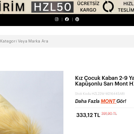
Kız Çocuk Kaban 2-9 Yaş
Kapüşonlu Sarı Mont
Stok Kodu
HZL22W-M21644SARI
Daha Fazla
MONT
Gör!
391,90 TL
333,12 TL