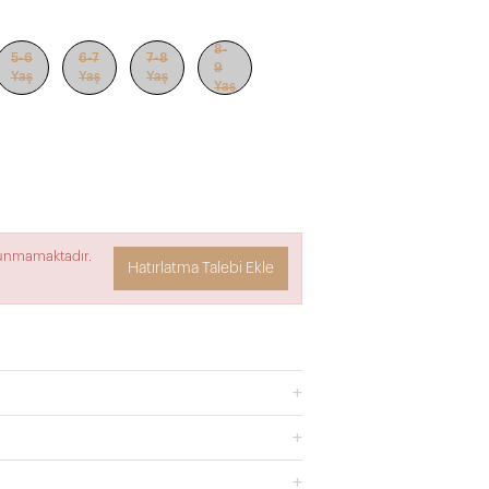
8-
5-6
6-7
7-8
9
Yaş
Yaş
Yaş
Yaş
lunmamaktadır.
Hatırlatma Talebi Ekle