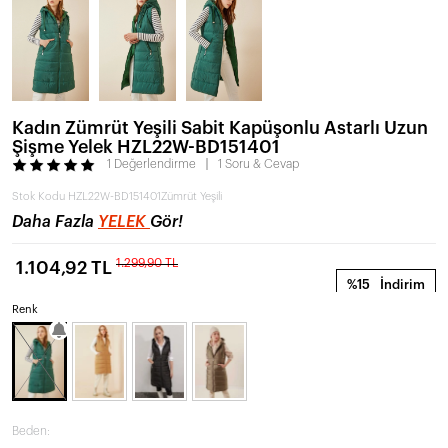
Kadın Zümrüt Yeşili Sabit Kapüşonlu Astarlı Uzun
Şişme Yelek HZL22W-BD151401
1 Değerlendirme
1 Soru & Cevap
Stok Kodu
HZL22W-BD151401Zümrüt Yeşili
Daha Fazla
YELEK
Gör!
1.299,90 TL
1.104,92 TL
%15
İndirim
Renk
Beden: