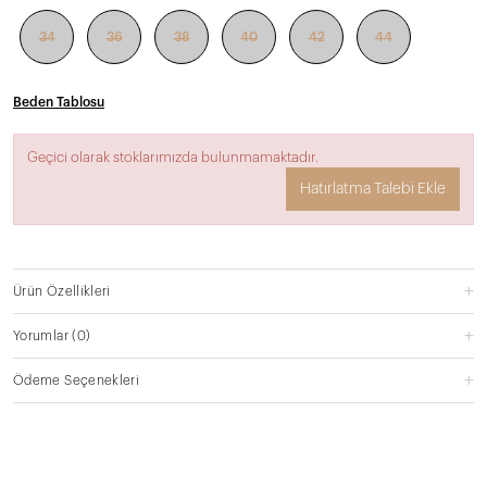
34
36
38
40
42
44
Beden Tablosu
Geçici olarak stoklarımızda bulunmamaktadır.
Hatırlatma Talebi Ekle
Ürün Özellikleri
Yorumlar
(0)
Ödeme Seçenekleri