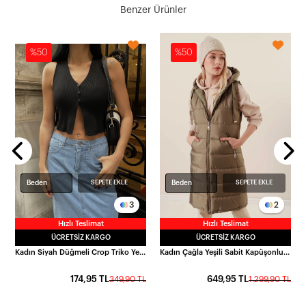
Benzer Ürünler
%50
%50
L
Beden
Beden
SEPETE EKLE
SEPETE EKLE
3
2
Hızlı Teslimat
Hızlı Teslimat
ÜCRETSIZ KARGO
ÜCRETSIZ KARGO
Kadın Siyah Düğmeli Crop Triko Yelek HZL24S-ZK10231
Kadın Çağla Yeşili Sabit Kapüşonlu Astarlı Uzun Şişme Yelek HZL22W-BD151401
174,95 TL
649,95 TL
349,90 TL
1.299,90 TL