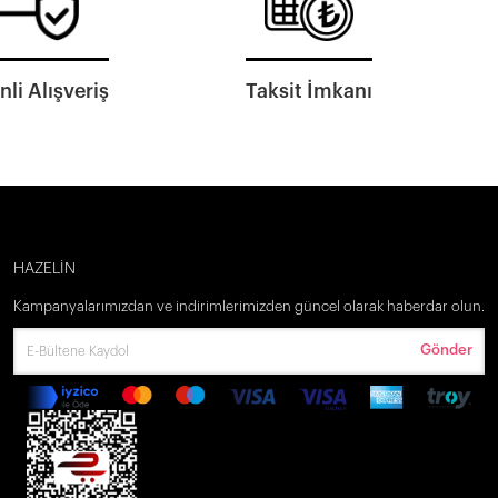
li Alışveriş
Taksit İmkanı
HAZELİN
Kampanyalarımızdan ve indirimlerimizden güncel olarak haberdar olun.
Gönder