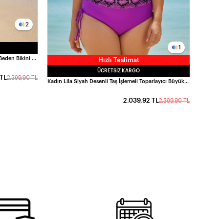
2
1
Kadın Yeşil Leopar Desenli Astarlı Büyük Beden Bikini Takımı HZL25S-LC25006
Hızlı Teslimat
ÜCRETSIZ KARGO
 TL
2.399,90 TL
Kadın Lila Siyah Desenli Taş İşlemeli Toparlayıcı Büyük Beden Bikini Takım HZL25S-LC3333
2.039,92 TL
2.399,90 TL