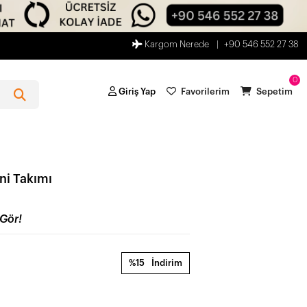
Kargom Nerede
+90 546 552 27 38
0
Giriş Yap
Favorilerim
Sepetim
ni Takımı
Gör!
%15
İndirim