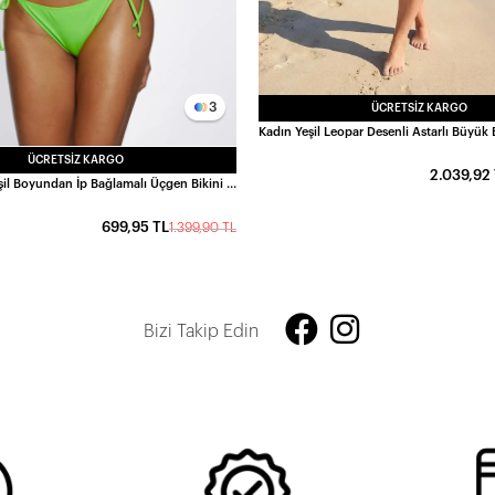
3
ÜCRETSIZ KARGO
ÜCRETSIZ KARGO
2.039,92
Kadın Fıstık Yeşil Boyundan İp Bağlamalı Üçgen Bikini Takımı HZL25S-LC5005
699,95 TL
1.399,90 TL
Bizi Takip Edin