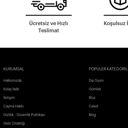
Ücretsiz ve Hızlı
Koşulsuz 
Teslimat
KURUMSAL
POPÜLER KATEGORİL
Hakkımızda
Dış Giyim
Kolay İade
Gömlek
İletişim
Bluz
Cayma Hakkı
Ceket
Gizlilik - Güvenlik Politikası
Blog
Gelir Ortaklığı