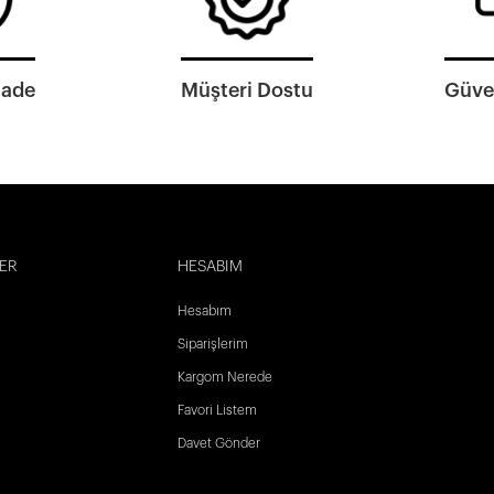
İade
Müşteri Dostu
Güven
ER
HESABIM
Hesabım
Siparişlerim
Kargom Nerede
Favori Listem
Davet Gönder