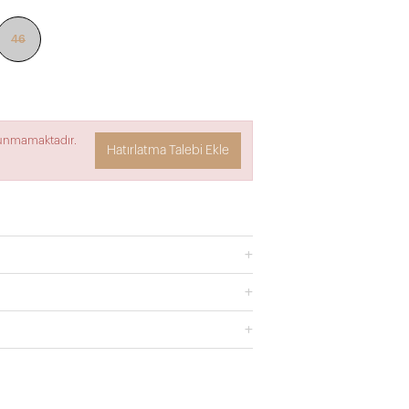
46
lunmamaktadır.
Hatırlatma Talebi Ekle