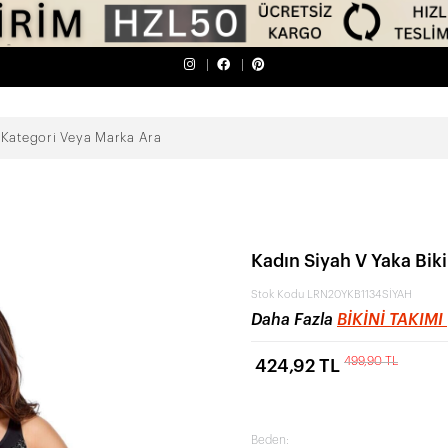
Kadın Siyah V Yaka Biki
Stok Kodu
LRN20YKB1134SİYAH
Daha Fazla
BIKINI TAKIMI
499,90 TL
424,92 TL
Beden: