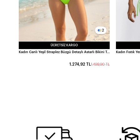
2
ÜCRETSIZ KARGO
Kadın Canlı Yeşil Straplez Büzgü Detaylı Astarlı Bikini Takımı HZL26S-LC5004
1.274,92 TL
1.499,90 TL