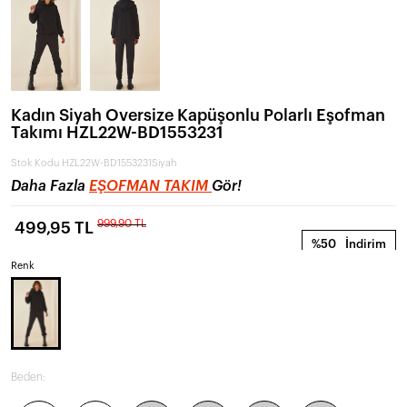
Kadın Siyah Oversize Kapüşonlu Polarlı Eşofman
Takımı HZL22W-BD1553231
Stok Kodu
HZL22W-BD1553231Siyah
Daha Fazla
EŞOFMAN TAKIM
Gör!
999,90 TL
499,95 TL
%50
İndirim
Renk
Beden: