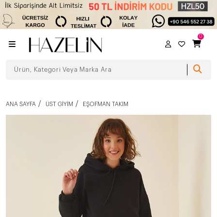
0
ANA SAYFA
ÜST GIYIM
EŞOFMAN TAKIM