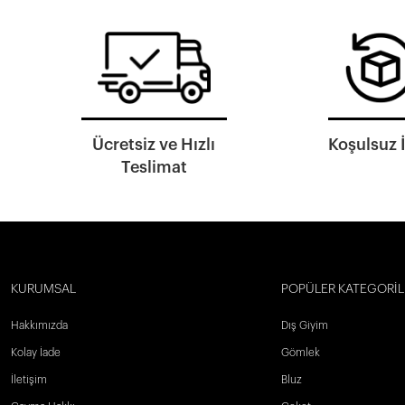
Ücretsiz ve Hızlı
Koşulsuz 
Teslimat
KURUMSAL
POPÜLER KATEGORİL
Hakkımızda
Dış Giyim
Kolay İade
Gömlek
İletişim
Bluz