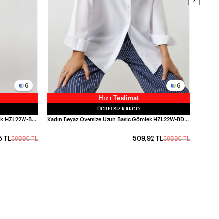
6
6
Hızlı Teslimat
ÜCRETSIZ KARGO
Kadın Bisküvi Oversize Uzun Basic Gömlek HZL22W-BD139001
Kadın Beyaz Oversize Uzun Basic Gömlek HZL22W-BD139001
5 TL
509,92 TL
599,90 TL
599,90 TL