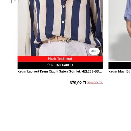
3
Hızlı Teslimat
ÜCRETSIZ KARGO
Kadın Lacivert Krem Çizgili Saten Gömlek HZL23S-BD1201731
679,92 TL
799,90 TL