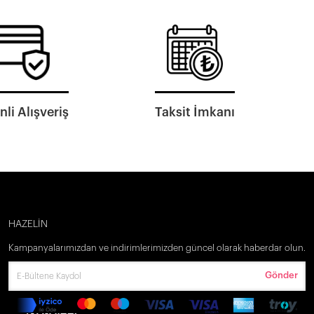
li Alışveriş
Taksit İmkanı
HAZELİN
Kampanyalarımızdan ve indirimlerimizden güncel olarak haberdar olun.
Gönder