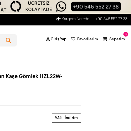
Kargom Nerede
+90 546 552 27 38
0
Giriş Yap
Favorilerim
Sepetim
sen Kaşe Gömlek HZL22W-
%15
İndirim