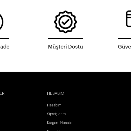
İade
Müşteri Dostu
Güven
ER
HESABIM
Hesabım
Siparişlerim
Kargom Nerede