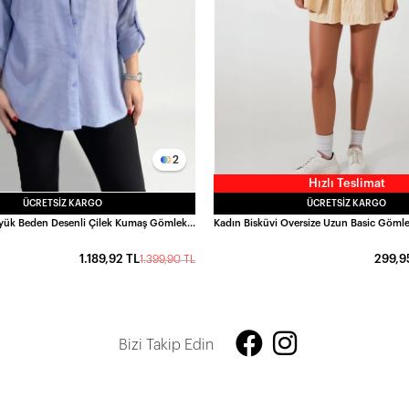
2
Hızlı Teslimat
ÜCRETSIZ KARGO
ÜCRETSIZ KARGO
Kadın Mavi Büyük Beden Desenli Çilek Kumaş Gömlek HZL26S-ZSS111311
1.189,92 TL
299,9
1.399,90 TL
Bizi Takip Edin