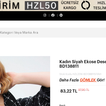
Kadın Siyah Ekose De
BD138811
Stok Kodu
HZL22W-BD138811SİYAH
Daha Fazla
GÖMLEK
Gör!
97,90 TL
83,22 TL
Renk