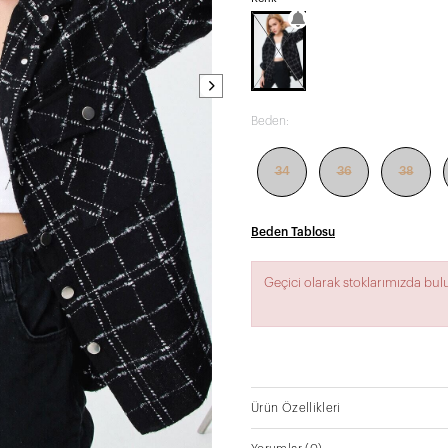
Beden:
34
36
38
Beden Tablosu
Geçici olarak stoklarımızda bu
Ürün Özellikleri