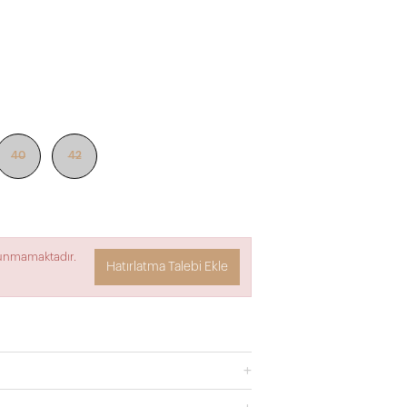
40
42
lunmamaktadır.
Hatırlatma Talebi Ekle