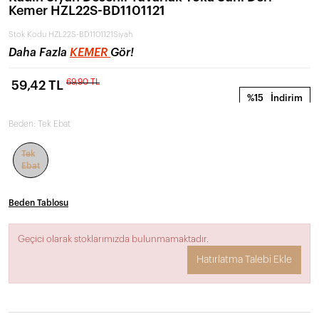
Kemer HZL22S-BD1101121
Stok Kodu
HZL22S-BD1101121Siyah
Daha Fazla
KEMER
Gör!
69,90 TL
59,42 TL
%15
İndirim
Beden:
Tek Ebat
Tek
Ebat
Beden Tablosu
Geçici olarak stoklarımızda bulunmamaktadır.
Hatırlatma Talebi Ekle