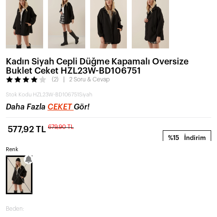
Kadın Siyah Cepli Düğme Kapamalı Oversize
Buklet Ceket HZL23W-BD106751
(2)
2 Soru & Cevap
Stok Kodu
HZL23W-BD106751Siyah
Daha Fazla
CEKET
Gör!
679,90 TL
577,92 TL
%15
İndirim
Renk
Beden: