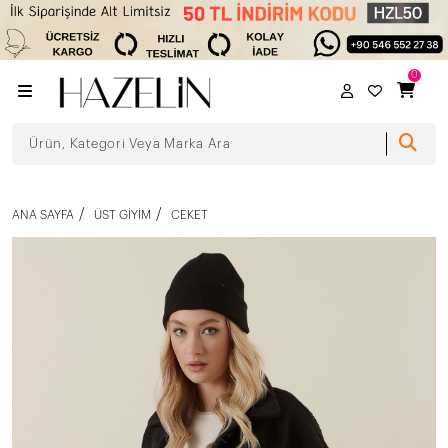
0
ANA SAYFA
ÜST GIYIM
CEKET