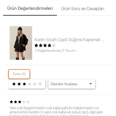
Ürün Değerlendirmeleri
Ürün Soru ve Cevapları
Kadın Siyah Cepli Düğme Kapamalı Oversize Buklet Ceket HZL23W-BD106751
2 Değerlendirme
|
1 Yorum
Tümü (1)
(1)
Yanı cok begenmedm cok kaba yafa bn kaldırmadm mı
ama nomrk beden m yanı cok kaba ve pelus tarzı dgıl yanı