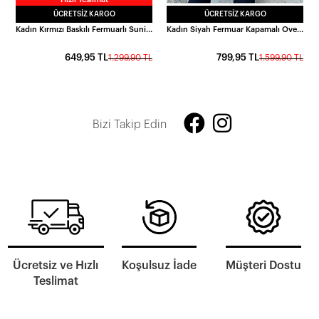
ÜCRETSIZ KARGO
ÜCRETSIZ KARGO
Kadın Kırmızı Baskılı Fermuarlı Suni Yünlü Astarlı Peluş Ceket HZL25W-BD151941
Kadın Siyah Fermuar Kapamalı Oversize Suni Deri Ceket HZL25W-BD110561
649,95 TL
799,95 TL
1.299,90 TL
1.599,90 TL
Bizi Takip Edin
Ücretsiz ve Hızlı
Koşulsuz İade
Müşteri Dostu
Teslimat