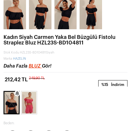
Kadın Siyah Carmen Yaka Bel Büzgülü Fistolu
Straplez Bluz HZL23S-BD104811
Stok Kodu
HZL23S-BD104811Siyah
Marka
HAZELİN
Daha Fazla
BLUZ
Gör!
249,90 TL
212,42 TL
%15
İndirim
Beden: