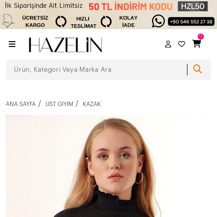
0
ANA SAYFA
ÜST GIYIM
KAZAK