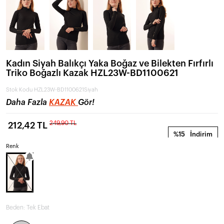
Kadın Siyah Balıkçı Yaka Boğaz ve Bilekten Fırfırlı
Triko Boğazlı Kazak HZL23W-BD1100621
Stok Kodu
HZL23W-BD1100621Siyah
Daha Fazla
KAZAK
Gör!
249,90 TL
212,42 TL
%15
İndirim
Renk
Beden:
Tek Ebat