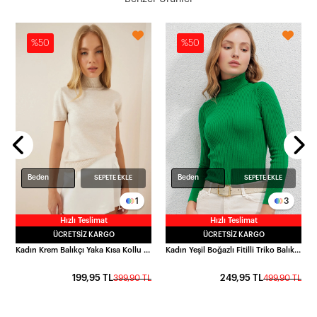
%50
%50
L
Beden
Beden
SEPETE EKLE
SEPETE EKLE
1
3
Hızlı Teslimat
Hızlı Teslimat
ÜCRETSIZ KARGO
ÜCRETSIZ KARGO
Kadın Krem Balıkçı Yaka Kısa Kollu Boğazlı Triko Kazak HZL23W-BD1101051
Kadın Yeşil Boğazlı Fitilli Triko Balıkçı Yaka Kazak HZL22W-BD1445001
199,95 TL
249,95 TL
399,90 TL
499,90 TL