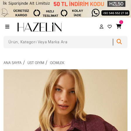
0
ANA SAYFA
ÜST GIYIM
GÖMLEK