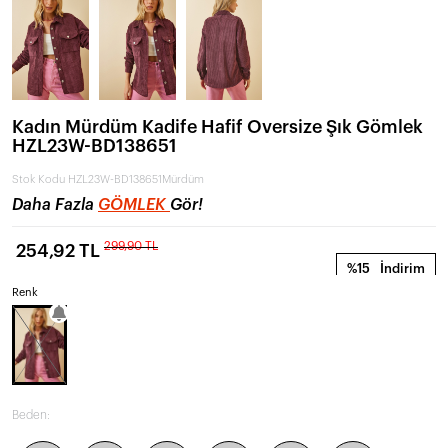
Kadın Mürdüm Kadife Hafif Oversize Şık Gömlek
HZL23W-BD138651
Stok Kodu
HZL23W-BD138651Mürdüm
Daha Fazla
GÖMLEK
Gör!
299,90 TL
254,92 TL
%15
İndirim
Renk
Beden: