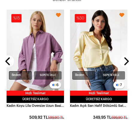
%15
%50
22W-BD139001
L
Beden
Beden
SEPETE EKLE
SEPETE EKLE
6
7
Hızlı Teslimat
Hızlı Teslimat
ÜCRETSIZ KARGO
ÜCRETSIZ KARGO
Kadın Koyu Lila Oversize Uzun Basic Gömlek HZL22W-BD139001
Kadın Açık Sarı Hafif Dökümlü Saten Yüzeyli Gömlek HZL22W-BD139641
509,92 TL
349,95 TL
599,90 TL
699,90 TL