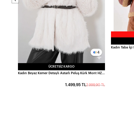
4
ÜCRETSIZ KARGO
Kadın Beyaz Kemer Detaylı Astarlı Peluş Kürk Mont HZL25W-BD191561
1.499,95 TL
2.999,90 TL