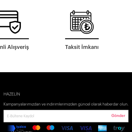
li Alışveriş
Taksit İmkanı
HAZELİN
Kampanyalarımızdan ve indirimlerimizden güncel olarak haberdar olun.
Gönder