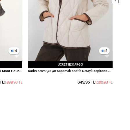
4
2
ÜCRETSIZ KARGO
Kadın Gri Kemer Detaylı Astarlı Peluş Kürk Mont HZL25W-BD191561
Kadın Krem Çıt Çıt Kapamalı Kadife Detaylı Kapitone Mont HZL25W-BD152261
 TL
649,95 TL
2.999,90 TL
1.299,90 TL