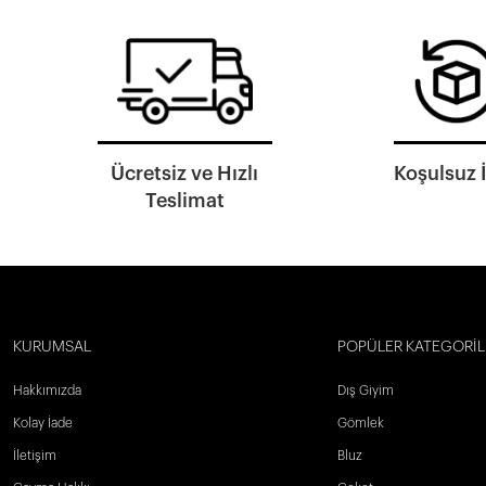
Ücretsiz ve Hızlı
Koşulsuz 
Teslimat
KURUMSAL
POPÜLER KATEGORİL
Hakkımızda
Dış Giyim
Kolay İade
Gömlek
İletişim
Bluz