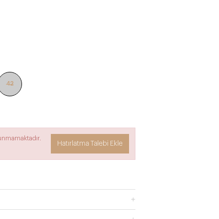
42
lunmamaktadır.
Hatırlatma Talebi Ekle