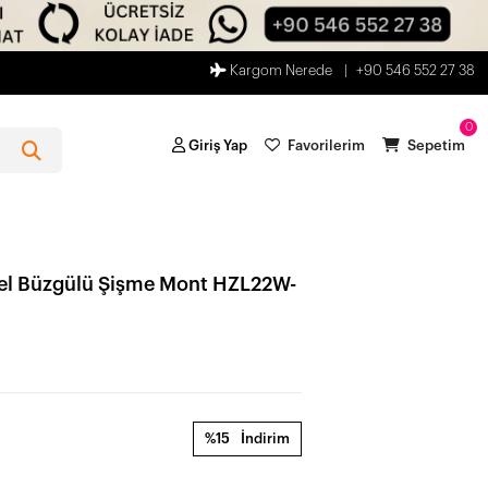
Kargom Nerede
+90 546 552 27 38
0
Giriş Yap
Favorilerim
Sepetim
Bel Büzgülü Şişme Mont HZL22W-
%15
İndirim