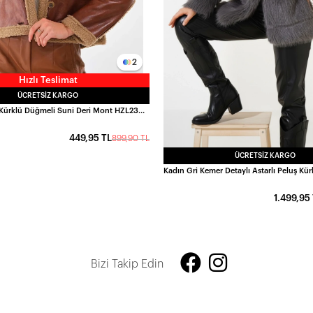
2
Hızlı Teslimat
ÜCRETSIZ KARGO
Kadın Taba İçi Kürklü Düğmeli Suni Deri Mont HZL23W-BRC129331
449,95 TL
899,90 TL
ÜCRETSIZ KARGO
1.499,95
Bizi Takip Edin