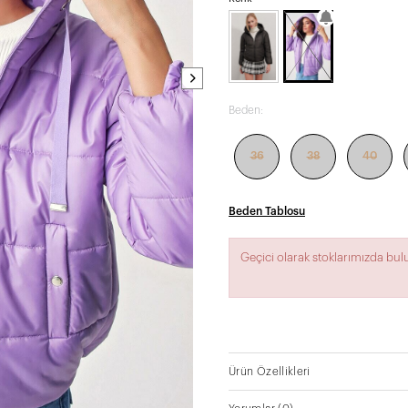
Beden:
36
38
40
Beden Tablosu
Geçici olarak stoklarımızda bu
Ürün Özellikleri