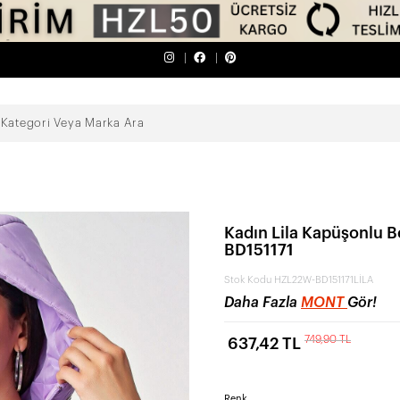
Kadın Lila Kapüşonlu 
BD151171
Stok Kodu
HZL22W-BD151171LİLA
Daha Fazla
MONT
Gör!
749,90 TL
637,42 TL
Renk