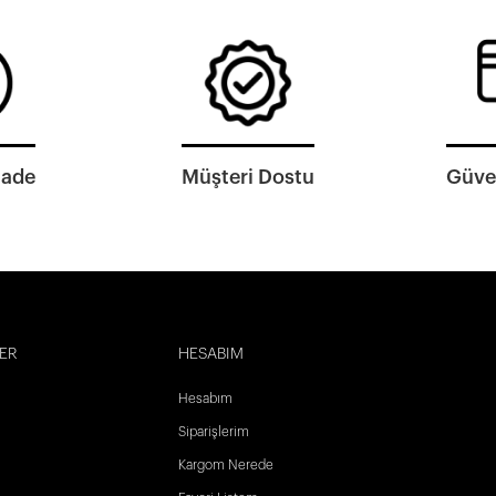
İade
Müşteri Dostu
Güven
ER
HESABIM
Hesabım
Siparişlerim
Kargom Nerede