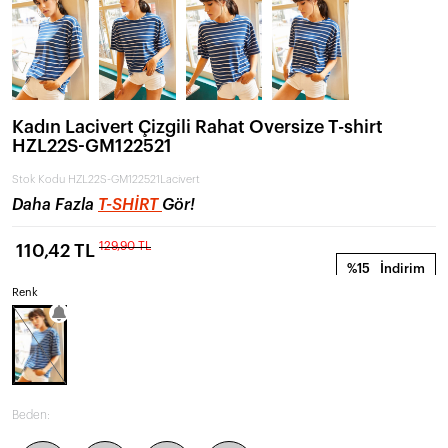
Kadın Lacivert Çizgili Rahat Oversize T-shirt
HZL22S-GM122521
Stok Kodu
HZL22S-GM122521Lacivert
Daha Fazla
T-SHIRT
Gör!
129,90 TL
110,42 TL
%15
İndirim
Renk
Beden: