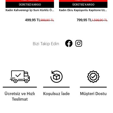
ÜCRETSIZ KARGO
ÜCRETSIZ KARGO
Kadın Kahverengi İçi Suni Kürklü Önden Düğmeli Suni Deri Mont HZL23W-BRC129311
Kadın Ekru Kapüşonlu Kapitone Uzun Şişme Mont HZL24W-BD151771
499,95 TL
799,95 TL
999,90 TL
1.599,90 TL
Bizi Takip Edin
Ücretsiz ve Hızlı
Koşulsuz İade
Müşteri Dostu
Teslimat