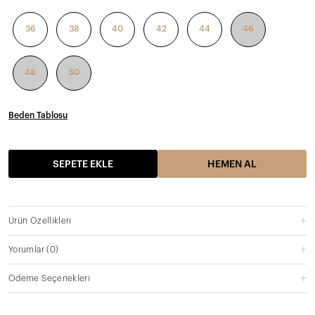
36
38
40
42
44
46
48
50
Beden Tablosu
SEPETE EKLE
HEMEN AL
Ürün Özellikleri
Yorumlar
(0)
Ödeme Seçenekleri