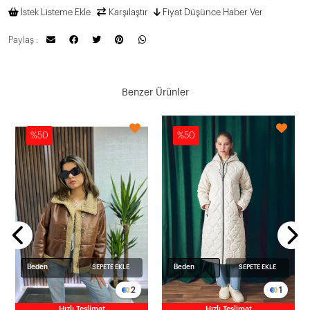
İstek Listeme Ekle
Karşılaştır
Fiyat Düşünce Haber Ver
Paylaş :
Benzer Ürünler
%50
%50
C129331
L
Beden
Beden
SEPETE EKLE
SEPETE EKLE
2
1
Hızlı Teslimat
Hızlı Teslimat