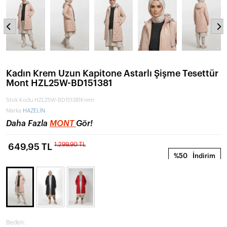
Kadın Krem Uzun Kapitone Astarlı Şişme Tesettür
Mont HZL25W-BD151381
Stok Kodu
HZL25W-BD151381Krem
Marka
HAZELİN
Daha Fazla
MONT
Gör!
1.299,90 TL
649,95 TL
%50
İndirim
Beden: