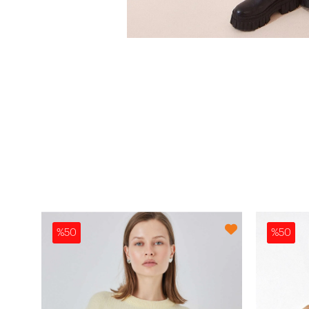
%50
%50
3
Kadın Siyah Boğazlı Fitilli Triko Balıkçı Yaka Kazak HZL22W-BD1445001