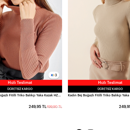
3
Hızlı Teslimat
Hızlı Teslimat
ÜCRETSIZ KARGO
ÜCRETSIZ KARGO
Kadın Pudra Boğazlı Fitilli Triko Balıkçı Yaka Kazak HZL22W-BD1445001
249,95 TL
249,9
499,90 TL