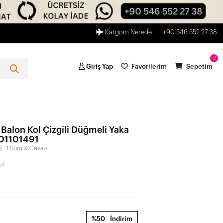
Kargom Nerede
+90 546 552 27 38
0
Giriş Yap
Favorilerim
Sepetim
f Balon Kol Çizgili Düğmeli Yaka
D1101491
1 Soru & Cevap
li
%50
İndirim