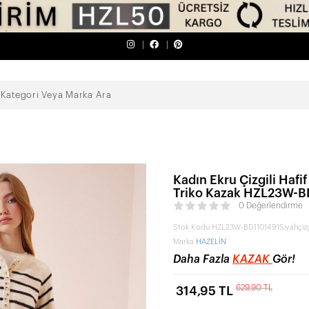
Kadın Ekru Çizgili Hafi
Triko Kazak HZL23W-B
0 Değerlendirme
Stok Kodu
HZL23W-BD1101491Siyahçizgi
Marka
HAZELİN
Daha Fazla
KAZAK
Gör!
629,90 TL
314,95 TL