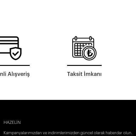
li Alışveriş
Taksit İmkanı
HAZELİN
Kampanyalarımızdan ve indirimlerimizden güncel olarak haberdar olun.