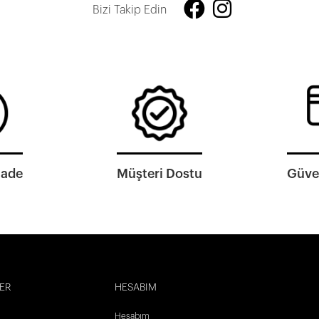
Bizi Takip Edin
İade
Müşteri Dostu
Güven
ER
HESABIM
Hesabım