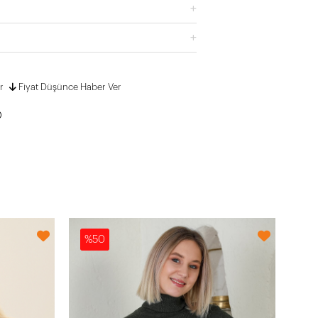
r
Fiyat Düşünce Haber Ver
%50
%