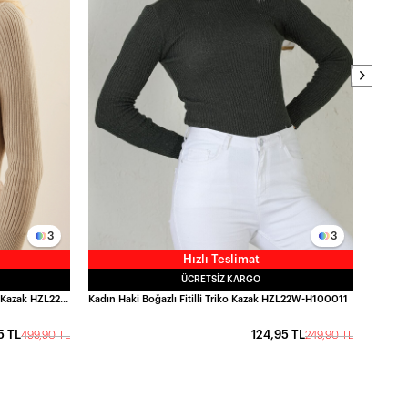
3
3
Hızlı Teslimat
ÜCRETSIZ KARGO
Kadın Bej Boğazlı Fitilli Triko Balıkçı Yaka Kazak HZL22W-BD1445001
Kadın Haki Boğazlı Fitilli Triko Kazak HZL22W-H100011
5 TL
124,95 TL
499,90 TL
249,90 TL