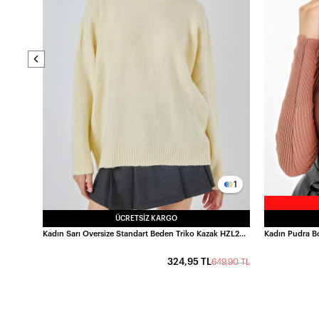
9,90 TL
1
ÜCRETSIZ KARGO
Kadın Sarı Oversize Standart Beden Triko Kazak HZL25W-BD1103221
324,95 TL
649,90 TL