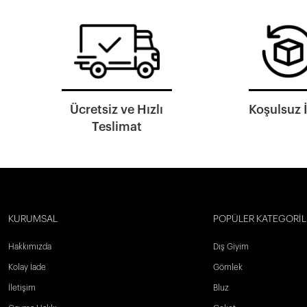
Ücretsiz ve Hızlı
Koşulsuz 
Teslimat
KURUMSAL
POPÜLER KATEGORİL
Hakkımızda
Dış Giyim
Kolay İade
Gömlek
İletişim
Bluz