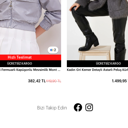
2
Hızlı Teslimat
ÜCRETSIZ KARGO
ÜCRETSIZ KARGO
Kadın Gri Cepli Fermuarlı Kapüşonlu Mevsimlik Mont HZL24W-DSB12501
1.499,95
382,42 TL
449,90 TL
Bizi Takip Edin