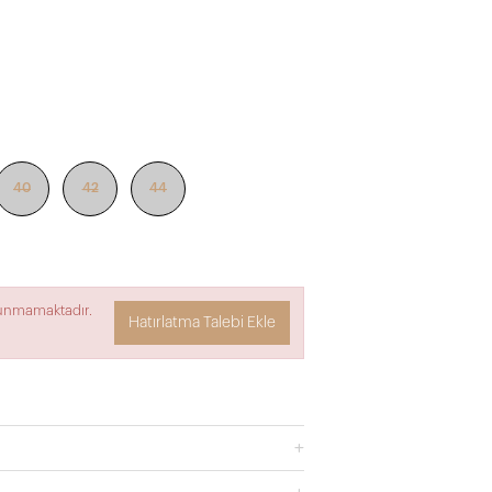
40
42
44
lunmamaktadır.
Hatırlatma Talebi Ekle