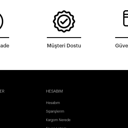
İade
Müşteri Dostu
Güven
ER
HESABIM
Hesabım
Siparişlerim
Kargom Nerede