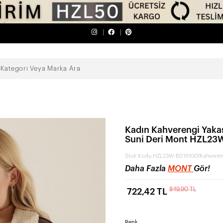
Kadın Kahverengi Yakas
Suni Deri Mont HZL2
Stok Kodu
HZL23W-BD191001Kahveren
Daha Fazla
MONT
Gör!
849,90 TL
722,42 TL
Renk