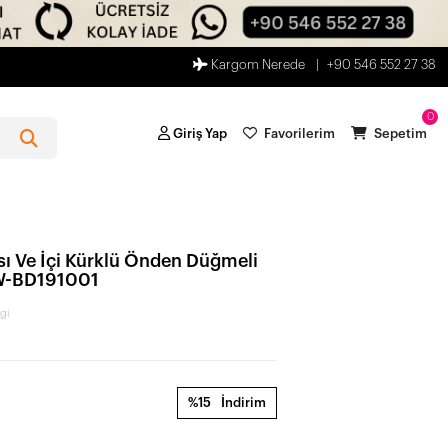
Kargom Nerede
+90 546 552 27 38
0
Giriş Yap
Favorilerim
Sepetim
ı Ve İçi Kürklü Önden Düğmeli
3W-BD191001
gi
%15
İndirim