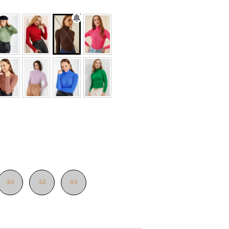
40
42
44