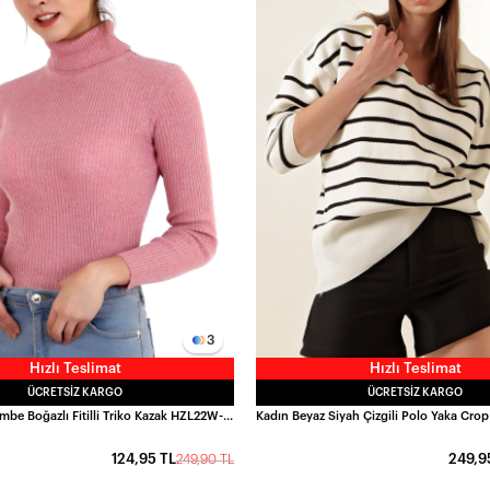
3
Hızlı Teslimat
Hızlı Teslimat
ÜCRETSIZ KARGO
ÜCRETSIZ KARGO
Kadın Canlı Pembe Boğazlı Fitilli Triko Kazak HZL22W-H100011
124,95 TL
249,9
249,90 TL