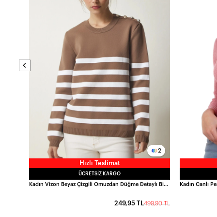
Kadın Bej Boğazlı Fitilli Triko Balıkçı Yaka Kazak HZL22W-BD1445001
9,90 TL
2
Hızlı Teslimat
ÜCRETSIZ KARGO
Kadın Vizon Beyaz Çizgili Omuzdan Düğme Detaylı Bisiklet Yaka Kazak HZL24W-BD1102081
249,95 TL
499,90 TL