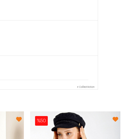
⚡ CollectAction
%50
%