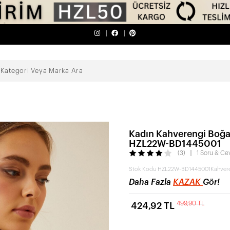
Kadın Kahverengi Boğazl
HZL22W-BD1445001
(3)
1 Soru & Ce
Stok Kodu
HZL22W-BD1445001Kahvere
Daha Fazla
KAZAK
Gör!
499,90 TL
424,92 TL