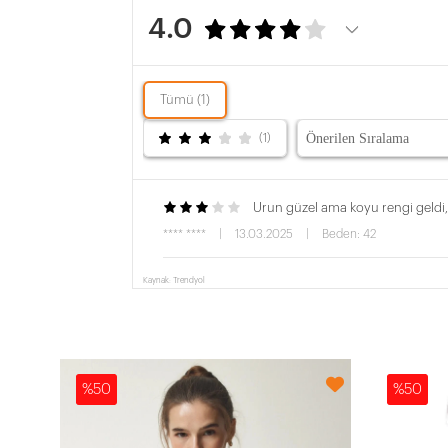
4.0
Tümü (1)
(1)
Urun güzel ama koyu rengi geldi, 
**** ****
|
13.03.2025
|
Beden: 42
Kaynak: Trendyol
%50
%50
3