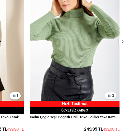
1
3
Hızlı Teslimat
ÜCRETSIZ KARGO
Kadın Beyaz Siyah Çizgili Polo Yaka Crop Triko Kazak HZL23W-BD1100841
Kadın Çağla Yeşil Boğazlı Fitilli Triko Balıkçı Yaka Kazak HZL22W-BD1445001
5 TL
249,95 TL
499,90 TL
499,90 TL