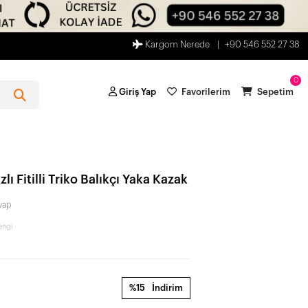
Kargom Nerede
+90 546 552 27 38
0
Giriş Yap
Favorilerim
Sepetim
ı Fitilli Triko Balıkçı Yaka Kazak
vap
ngi
%15
İndirim