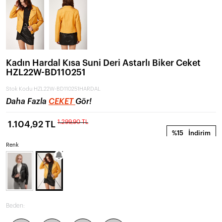
Kadın Hardal Kısa Suni Deri Astarlı Biker Ceket
HZL22W-BD110251
Stok Kodu
HZL22W-BD110251HARDAL
Daha Fazla
CEKET
Gör!
1.299,90 TL
1.104,92 TL
%15
İndirim
Renk
Beden: