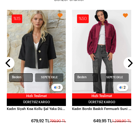
%15
%50
L
Beden
Beden
SEPETE EKLE
SEPETE EKLE
3
2
Hızlı Teslimat
Hızlı Teslimat
ÜCRETSIZ KARGO
ÜCRETSIZ KARGO
Kadın Siyah Kısa Kollu Şal Yaka Düğmeli Mevsimlik Keten Ayrobin Ceket HZL24S-BD107061
Kadın Bordo Baskılı Fermuarlı Suni Yünlü Astarlı Peluş Ceket HZL25W-BD151941
679,92 TL
649,95 TL
799,90 TL
1.299,90 TL