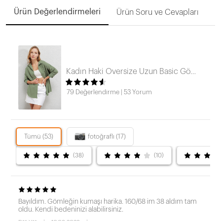
Ürün Değerlendirmeleri
Ürün Soru ve Cevapları
Kadın Haki Oversize Uzun Basic Gömlek HZL22W-BD139001
79 Değerlendirme
|
53 Yorum
Tümü (53)
fotoğraflı (17)
(38)
(10)
Bayıldım. Gömleğin kumaşı harika. 160/68 im 38 aldım tam
oldu. Kendi bedeninizi alabilirsiniz.