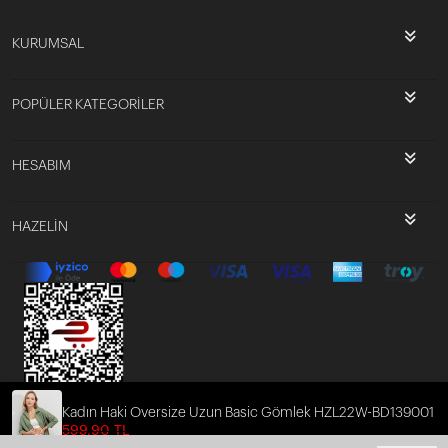
KURUMSAL
POPÜLER KATEGORİLER
HESABIM
HAZELİN
Kadın Haki Oversize Uzun Basic Gömlek HZL22W-BD139001
599,90 TL
509,92 TL