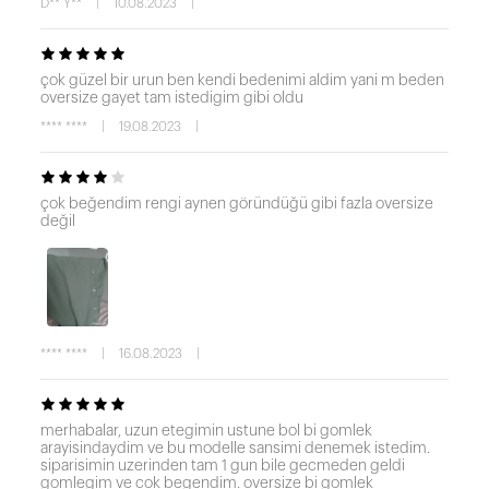
D** Y**
|
10.08.2023
|
çok güzel bir urun ben kendi bedenimi aldim yani m beden
oversize gayet tam istedigim gibi oldu
**** ****
|
19.08.2023
|
çok beğendim rengi aynen göründüğü gibi fazla oversize
değil
**** ****
|
16.08.2023
|
merhabalar, uzun etegimin ustune bol bi gomlek
arayisindaydim ve bu modelle sansimi denemek istedim.
siparisimin uzerinden tam 1 gun bile gecmeden geldi
gomlegim ve cok begendim. oversize bi gomlek