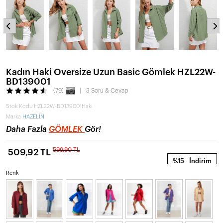
Kadın Haki Oversize Uzun Basic Gömlek HZL22W-
BD139001
(79)
3 Soru & Cevap
Stok Kodu
HZL22W-BD139001Haki
Marka
HAZELİN
Daha Fazla
GÖMLEK
Gör!
599,90 TL
509,92 TL
%15
İndirim
Renk