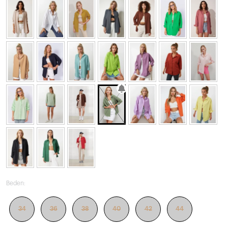
Beden:
34
36
38
40
42
44