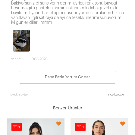
bakiyorsaniz bi sans verin derim. ayrica renk tonu bayagi
hosuma gitti pantolonlarimin ustune cok daha guzel oldu
bayildim. fiyatini hak ettigini dusunuyorum. sorularimi hizlica
yanitlayan ilgili saticiya da ayrica tesekkurlerimi sunuyorum.
iyi gunler dileriiimmm
y** s**
|
19.08.2023
|
Daha Fazla Yorum Göster
Kaynak: Trendyol
⚡ CollectAction
Benzer Ürünler
%15
%15