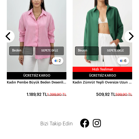
 Turkuaz
L
Beden
Beden
SEPETE EKLE
SEPETE EKLE
2
6
Hızlı Teslimat
ÜCRETSIZ KARGO
ÜCRETSIZ KARGO
Kadın Pembe Büyük Beden Desenli Çilek Kumaş Gömlek HZL26S-ZSS111311
Kadın Zümrüt Yeşili Oversize Uzun Basic Gömlek HZL22W-BD139001
1.189,92 TL
509,92 TL
1.399,90 TL
599,90 TL
Bizi Takip Edin