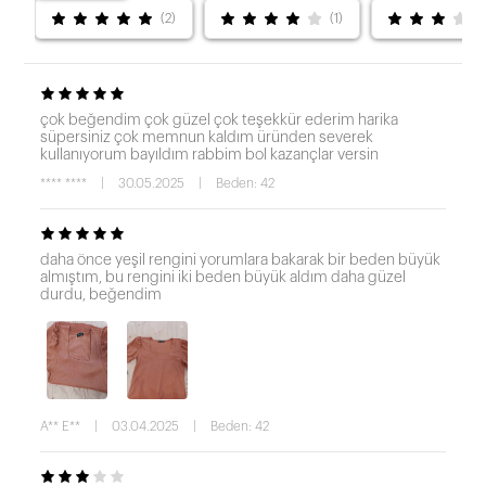
(2)
(1)
çok beğendim çok güzel çok teşekkür ederim harika
süpersiniz çok memnun kaldım üründen severek
kullanıyorum bayıldım rabbim bol kazançlar versin
**** ****
|
30.05.2025
|
Beden: 42
daha önce yeşil rengini yorumlara bakarak bir beden büyük
almıştım, bu rengini iki beden büyük aldım daha güzel
durdu, beğendim
A** E**
|
03.04.2025
|
Beden: 42