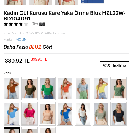
Kadın Gül Kurusu Kare Yaka Örme Bluz HZL22W-
BD104091
(5+)
Stok Kodu
HZL22W-BD104091Gül Kurusu
Marka
HAZELİN
Daha Fazla
BLUZ
Gör!
399,90 TL
339,92 TL
%15
İndirim
Renk