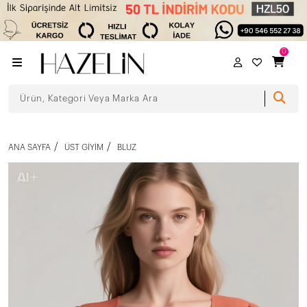
0
ANA SAYFA
ÜST GIYIM
BLUZ