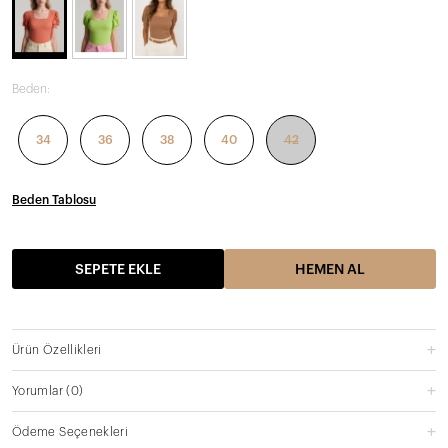
Beden:
34
36
38
40
42
Beden Tablosu
SEPETE EKLE
HEMEN AL
Ürün Özellikleri
Yorumlar
(0)
Ödeme Seçenekleri