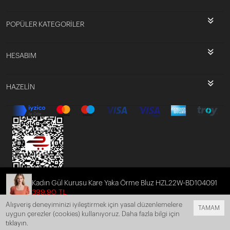
POPÜLER KATEGORİLER
HESABIM
HAZELİN
Kadın Gül Kurusu Kare Yaka Örme Bluz HZL22W-BD104091
399,90 TL
339,92 TL
Alışveriş deneyiminizi iyileştirmek için yasal düzenlemelere
TAMAM
uygun çerezler (cookies) kullanıyoruz. Daha fazla bilgi için
Bu site
Vikaon E-Ticaret sistemleri
ile hazırlanmıştır.
tıklayın
.
SEPETE EKLE