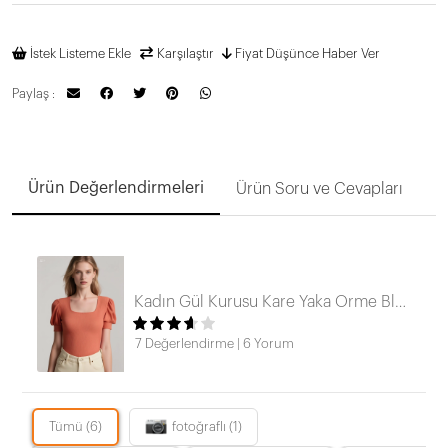
İstek Listeme Ekle
Karşılaştır
Fiyat Düşünce Haber Ver
Paylaş :
Ürün Değerlendirmeleri
Ürün Soru ve Cevapları
Kadın Gül Kurusu Kare Yaka Örme Bluz HZL22W-BD104091
7 Değerlendirme
|
6 Yorum
Tümü (6)
fotoğraflı (1)