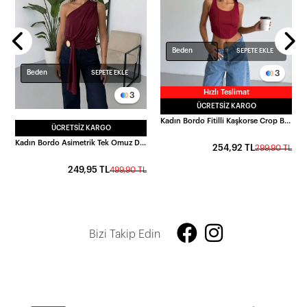
L
Beden
SEPETE EKLE
3
Beden
SEPETE EKLE
Hızlı Teslimat
3
ÜCRETSIZ KARGO
Kadın Bordo Fitilli Kaşkorse Crop Bluz HZL25S-FRY123171
ÜCRETSIZ KARGO
Kadın Bordo Asimetrik Tek Omuz Drapeli Gold Aksesuar Detaylı Sandy Bluz HZL26S-FRY123751
254,92 TL
299,90 TL
249,95 TL
499,90 TL
Bizi Takip Edin