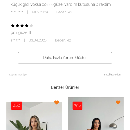
küçük gldi yoksa cokkk güzel yardım kutusuna biraktim
**** ****
|
19.02.2024
|
Beden: 42
çok guzellll
s** t**
|
03.04.2025
|
Beden: 42
Daha Fazla Yorum Göster
Kaynak: Trendyol
⚡ CollectAction
Benzer Ürünler
%50
%15