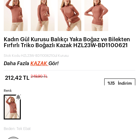
Kadın Gül Kurusu Balıkçı Yaka Boğaz ve Bilekten
Fırfırlı Triko Boğazlı Kazak HZL23W-BD1100621
Stok Kodu
HZL23W-BD1100621Gül Kurusu
Daha Fazla
KAZAK
Gör!
249,90 TL
212,42 TL
%15
İndirim
Renk
Beden:
Tek Ebat