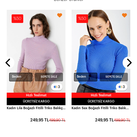
%50
%50
L
Beden
Beden
SEPETE EKLE
SEPETE EKLE
3
3
Hızlı Teslimat
Hızlı Teslimat
ÜCRETSIZ KARGO
ÜCRETSIZ KARGO
Kadın Lila Boğazlı Fitilli Triko Balıkçı Yaka Kazak HZL22W-BD1445001
Kadın Sax Boğazlı Fitilli Triko Balıkçı Yaka Kazak HZL22W-BD1445001
249,95 TL
249,95 TL
499,90 TL
499,90 TL