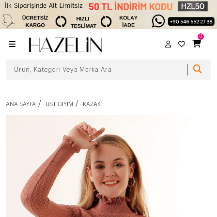
0
ANA SAYFA
ÜST GIYIM
KAZAK