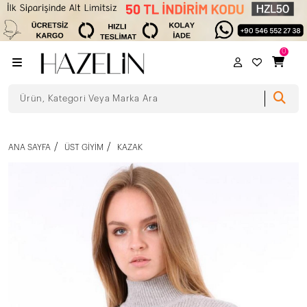
0
ANA SAYFA
ÜST GIYIM
KAZAK