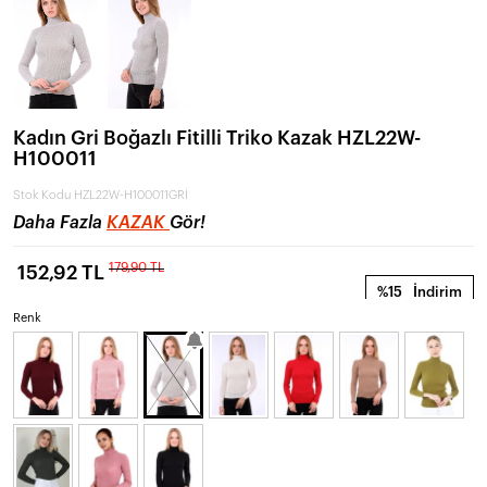
Kadın Gri Boğazlı Fitilli Triko Kazak HZL22W-
H100011
Stok Kodu
HZL22W-H100011GRİ
Daha Fazla
KAZAK
Gör!
179,90 TL
152,92 TL
%15
İndirim
Renk