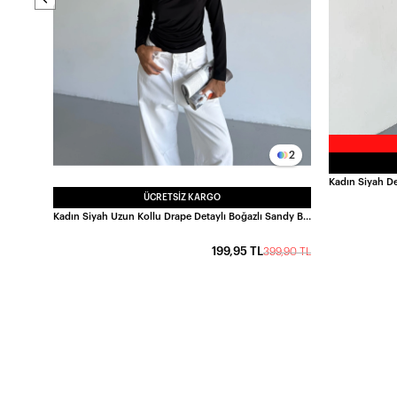
2
ÜCRETSIZ KARGO
Kadın Siyah Uzun Kollu Drape Detaylı Boğazlı Sandy Bluz HZL25W-FRY123301
199,95 TL
399,90 TL