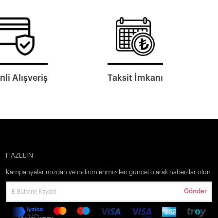
li Alışveriş
Taksit İmkanı
HAZELİN
Kampanyalarımızdan ve indirimlerimizden güncel olarak haberdar olun.
Gönder