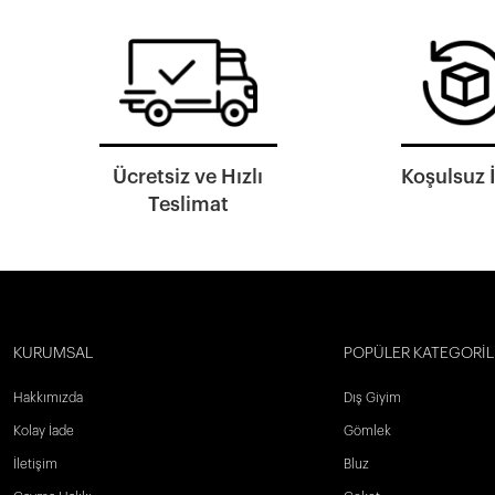
Ücretsiz ve Hızlı
Koşulsuz 
Teslimat
KURUMSAL
POPÜLER KATEGORİL
Hakkımızda
Dış Giyim
Kolay İade
Gömlek
İletişim
Bluz