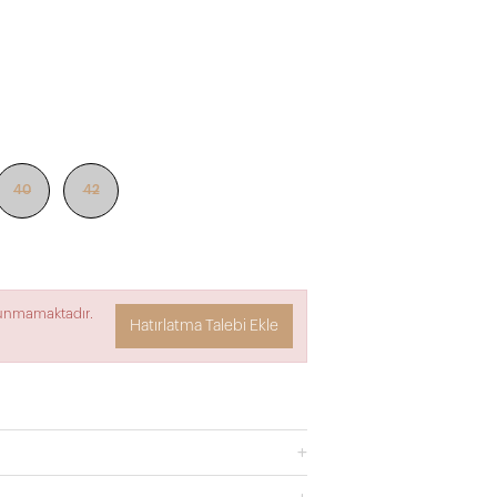
40
42
lunmamaktadır.
Hatırlatma Talebi Ekle