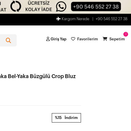
Kargom Nerede
+90 546 552 27 38
0
Giriş Yap
Favorilerim
Sepetim
ka Bel-Yaka Büzgülü Crop Bluz
%15
İndirim