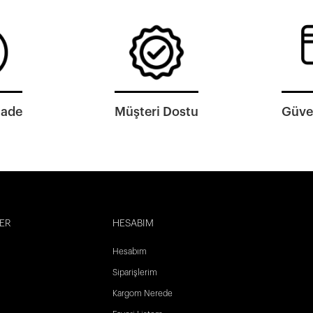
İade
Müşteri Dostu
Güven
ER
HESABIM
Hesabım
Siparişlerim
Kargom Nerede