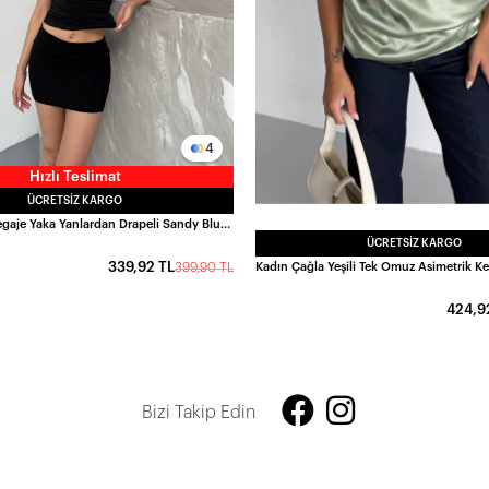
4
Hızlı Teslimat
ÜCRETSIZ KARGO
Kadın Siyah Degaje Yaka Yanlardan Drapeli Sandy Bluz HZL25S-FRY123131
ÜCRETSIZ KARGO
339,92 TL
399,90 TL
424,9
Bizi Takip Edin