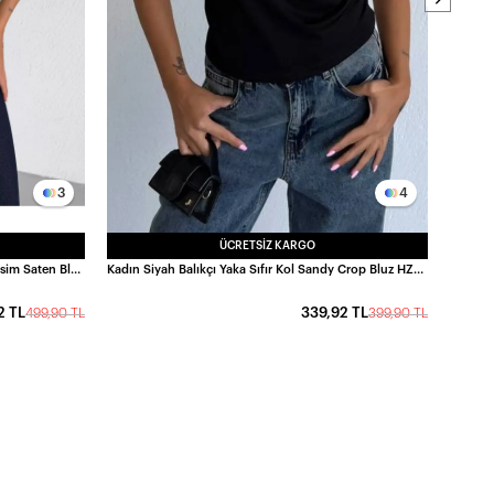
3
4
ÜCRETSIZ KARGO
Kadın Çağla Yeşili Tek Omuz Asimetrik Kesim Saten Bluz HZL26W-FRY121171
Kadın Siyah Balıkçı Yaka Sıfır Kol Sandy Crop Bluz HZL26S-FRY123931
2 TL
339,92 TL
499,90 TL
399,90 TL