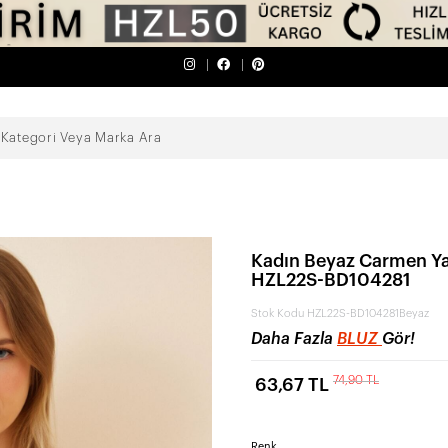
Kadın Beyaz Carmen Ya
HZL22S-BD104281
Stok Kodu
HZL22S-BD104281Beyaz
Daha Fazla
BLUZ
Gör!
74,90 TL
63,67 TL
Renk