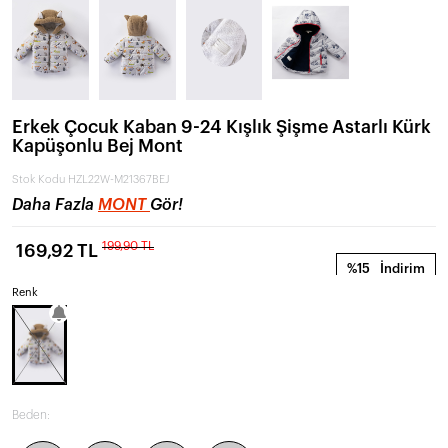
Erkek Çocuk Kaban 9-24 Kışlık Şişme Astarlı Kürk
Kapüşonlu Bej Mont
Stok Kodu
HZL22W-M21367BEJ
Daha Fazla
MONT
Gör!
199,90 TL
169,92 TL
%15
İndirim
Renk
Beden: