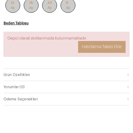
12
18
24
9
Ay
Ay
Ay
Ay
Beden Tablosu
Geçici olarak stoklarımızda bulunmamaktadır.
Hatırlatma Talebi Ekle
Ürün Özellikleri
Yorumlar
(0)
Ödeme Seçenekleri