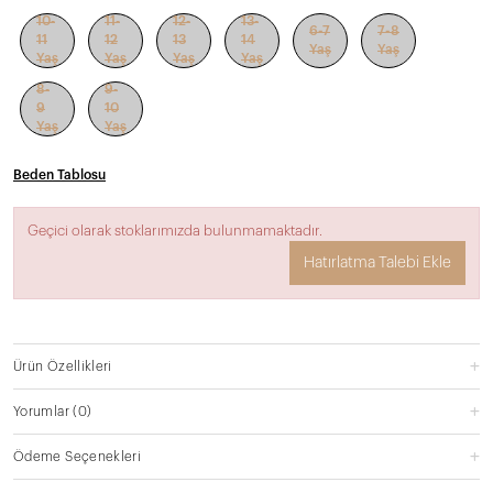
10-
11-
12-
13-
6-7
7-8
11
12
13
14
Yaş
Yaş
Yaş
Yaş
Yaş
Yaş
8-
9-
9
10
Yaş
Yaş
Beden Tablosu
Geçici olarak stoklarımızda bulunmamaktadır.
Hatırlatma Talebi Ekle
Ürün Özellikleri
Yorumlar
(0)
Ödeme Seçenekleri