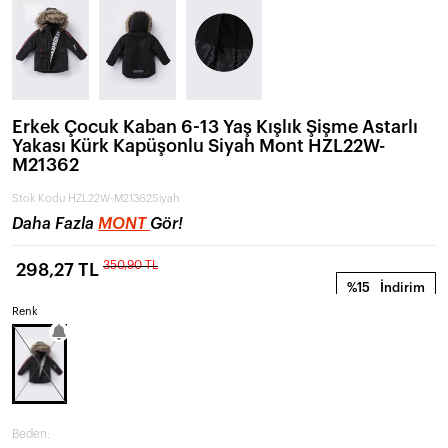
Erkek Çocuk Kaban 6-13 Yaş Kışlık Şişme Astarlı
Yakası Kürk Kapüşonlu Siyah Mont HZL22W-
M21362
Stok Kodu
HZL22W-M21362Siyah
Daha Fazla
MONT
Gör!
350,90 TL
298,27 TL
%15
İndirim
Renk
Beden: