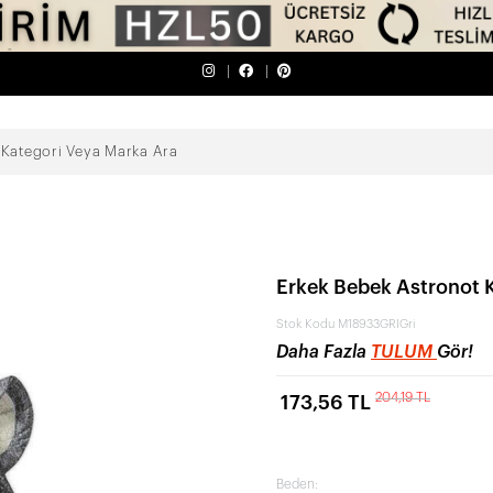
Erkek Bebek Astronot 
Stok Kodu
M18933GRIGri
Daha Fazla
TULUM
Gör!
204,19 TL
173,56 TL
Beden: