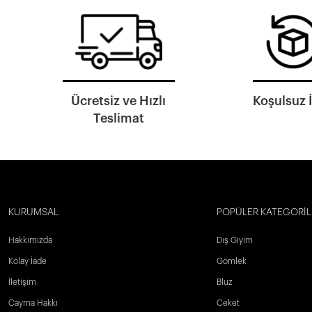
Ücretsiz ve Hızlı
Koşulsuz 
Teslimat
KURUMSAL
POPÜLER KATEGORİL
Hakkımızda
Dış Giyim
Kolay İade
Gömlek
İletişim
Bluz
Cayma Hakkı
Ceket