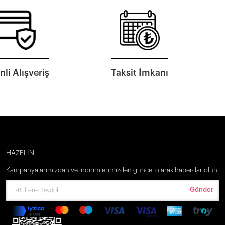
li Alışveriş
Taksit İmkanı
HAZELİN
Kampanyalarımızdan ve indirimlerimizden güncel olarak haberdar olun.
Gönder