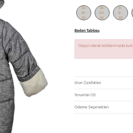
12-
18-
6-
18
24
9
AY
AY
AY
Beden Tablosu
Geçici olarak stoklarımızda bu
Ürün Özellikleri
Yorumlar
(0)
Ödeme Seçenekleri