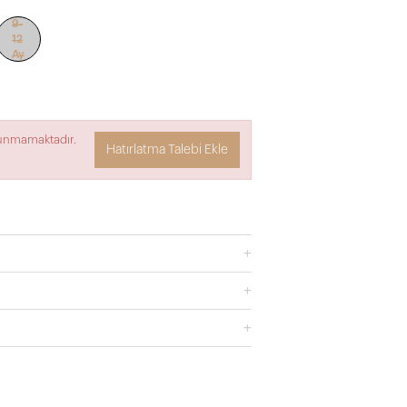
9-
12
Ay
lunmamaktadır.
Hatırlatma Talebi Ekle