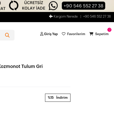
Kargom Nerede
+90 546 552 27 38
0
Giriş Yap
Favorilerim
Sepetim
Kozmonot Tulum Gri
%15
İndirim