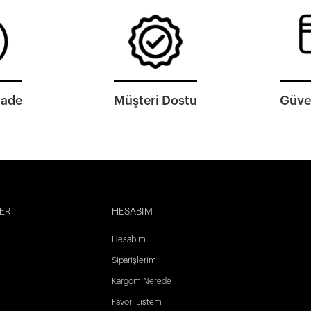
İade
Müşteri Dostu
Güven
ER
HESABIM
Hesabım
Siparişlerim
Kargom Nerede
Favori Listem