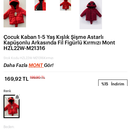
Çocuk Kaban 1-5 Yaş Kışlık Şişme Astarlı
Kapüşonlu Arkasında Fil Figürlü Kırmızı Mont
HZL22W-M21316
Stok Kodu
HZL22W-M21316Kırmızı
Daha Fazla
MONT
Gör!
199,90 TL
169,92 TL
%15
İndirim
Renk
Beden: