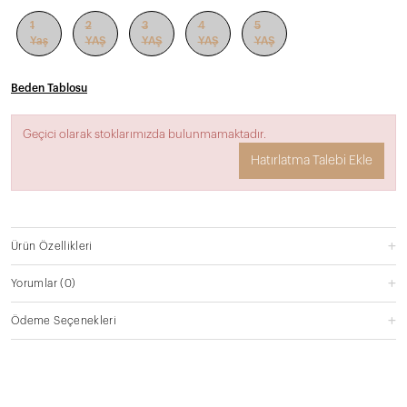
1
2
3
4
5
Yaş
YAŞ
YAŞ
YAŞ
YAŞ
Beden Tablosu
Geçici olarak stoklarımızda bulunmamaktadır.
Hatırlatma Talebi Ekle
Ürün Özellikleri
Yorumlar
(0)
Ödeme Seçenekleri