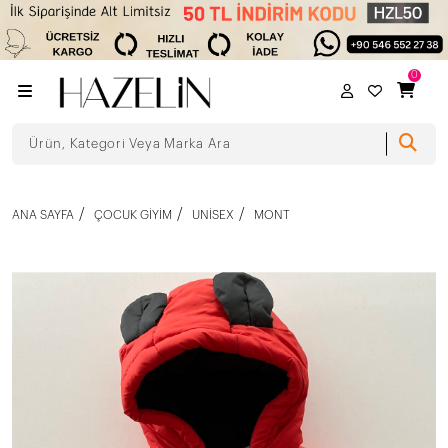
0
ANA SAYFA
ÇOCUK GIYIM
UNISEX
MONT