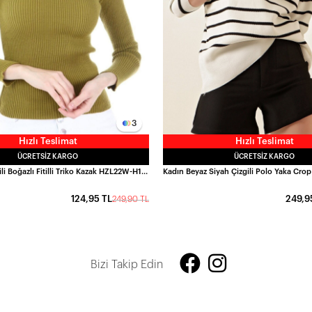
3
Hızlı Teslimat
Hızlı Teslimat
ÜCRETSIZ KARGO
ÜCRETSIZ KARGO
Kadın Kına Yeşili Boğazlı Fitilli Triko Kazak HZL22W-H100011
124,95 TL
249,9
249,90 TL
Bizi Takip Edin