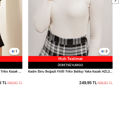
1
3
Hızlı Teslimat
ÜCRETSIZ KARGO
Kadın Beyaz Siyah Çizgili Polo Yaka Crop Triko Kazak HZL23W-BD1100841
Kadın Ekru Boğazlı Fitilli Triko Balıkçı Yaka Kazak HZL22W-BD1445001
5 TL
249,95 TL
499,90 TL
499,90 TL