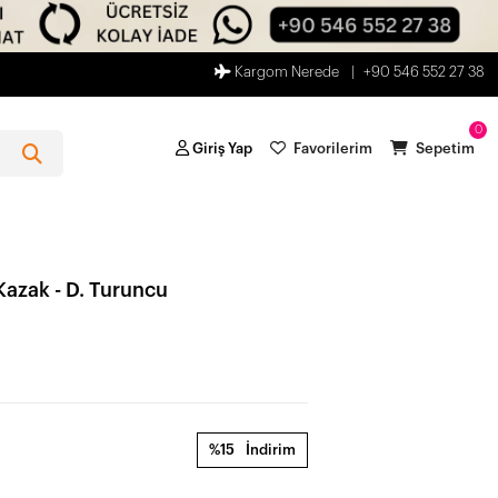
Kargom Nerede
+90 546 552 27 38
0
Giriş Yap
Favorilerim
Sepetim
Kazak - D. Turuncu
%15
İndirim