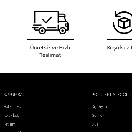
Ücretsiz ve Hızlı
Koşulsuz 
Teslimat
KURUMSAL
POPÜLER KATEGORİL
Hakkımızda
Dış Giyim
Kolay İade
Gömlek
İletişim
Bluz