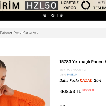
15783 Yırtmaçlı Panço 
Stok Kodu
P00019412
Marka
HAZELİN
Daha Fazla
KAZAK
Gör!
786,50 TL
668,53 TL