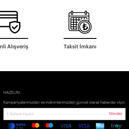
li Alışveriş
Taksit İmkanı
HAZELİN
Kampanyalarımızdan ve indirimlerimizden güncel olarak haberdar olun.
Gönder