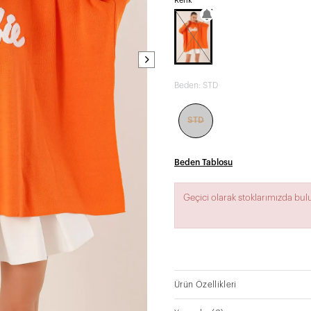
Renk
Beden:
STD
STD
Beden Tablosu
Geçici olarak stoklarımızda bu
Ürün Özellikleri