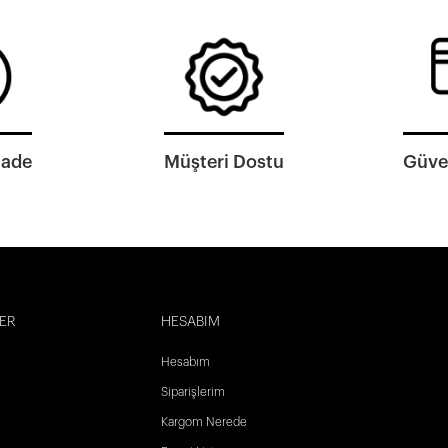
İade
Müşteri Dostu
Güven
ER
HESABIM
Hesabım
Siparişlerim
Kargom Nerede