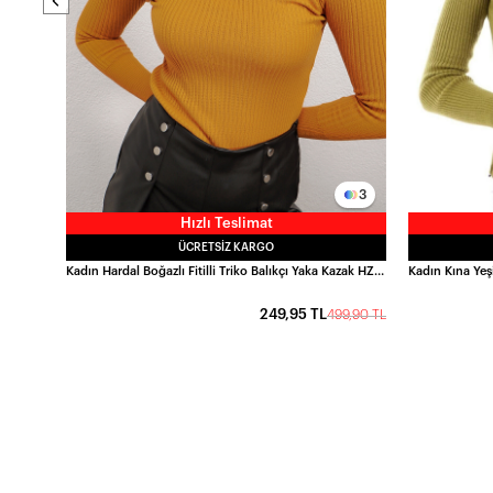
3
Hızlı Teslimat
ÜCRETSIZ KARGO
Kadın Hardal Boğazlı Fitilli Triko Balıkçı Yaka Kazak HZL22W-BD1445001
249,95 TL
499,90 TL